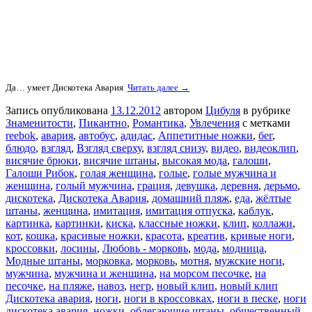
Да… умеет Дискотека Авария
Читать далее →
Запись опубликована
13.12.2012
автором
Цибуля
в рубрике
Знаменитости
,
Пикантно
,
Романтика
,
Увлечения
с метками
reebok
,
авария
,
автобус
,
адидас
,
Аппетитные ножки
,
бег
,
блюдо
,
взгляд
,
Взгляд сверху
,
взгляд снизу
,
видео
,
видеоклип
,
висячие брюки
,
висячие штаны
,
высокая мода
,
галоши
,
Галоши Рибок
,
голая женщина
,
голые
,
голые мужчина и
женщина
,
голый мужчина
,
грация
,
девушка
,
деревня
,
дерьмо
,
дискотека
,
Дискотека Авария
,
домашний пляж
,
еда
,
жёлтые
штаны
,
женщина
,
имитация
,
имитация отпуска
,
каблук
,
картинка
,
картинки
,
киска
,
классные ножки
,
клип
,
коллажи
,
кот
,
кошка
,
красивые ножки
,
красота
,
креатив
,
кривые ноги
,
кроссовки
,
лосины
,
Любовь - морковь
,
мода
,
модница
,
Модные штаны
,
морковка
,
морковь
,
мотня
,
мужские ноги
,
мужчина
,
мужчина и женщина
,
на морсом песочке
,
на
песочке
,
на пляже
,
навоз
,
негр
,
новый клип
,
новый клип
Дискотека авария
,
ноги
,
ноги в кроссовках
,
ноги в песке
,
ноги
дискотека авария
,
ножки
,
облегающие штаны
,
общественный