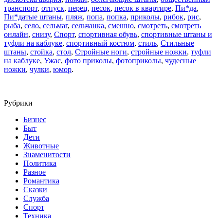
транспорт
,
отпуск
,
перец
,
песок
,
песок в квартире
,
Пи*да
,
Пи*датые штаны
,
пляж
,
попа
,
попка
,
приколы
,
рибок
,
рис
,
рыба
,
село
,
сельмаг
,
сельчанка
,
смешно
,
смотреть
,
смотреть
онлайн
,
снизу
,
Спорт
,
спортивная обувь
,
спортивные штаны и
туфли на каблуке
,
спортивный костюм
,
стиль
,
Стильные
штаны
,
стойка
,
стол
,
Стройные ноги
,
стройные ножки
,
туфли
на каблуке
,
Ужас
,
фото приколы
,
фотоприколы
,
чудесные
ножки
,
чулки
,
юмор
.
Рубрики
Бизнес
Быт
Дети
Животные
Знаменитости
Политика
Разное
Романтика
Сказки
Служба
Спорт
Техника