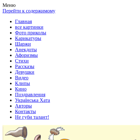
Весела хата — прикольные картинки, смешные истории,
Покажем всем ваши фото приколы, карикатуры, шаржи, стихи,
Меню
клипы!
рассказы, видео и песни!
Перейти к содержимому
Главная
все картинки
Фото приколы
Карикатуры
Шаржи
Анекдоты
Афоризмы
Стихи
Рассказы
Девушки
Видео
Клипы
Кино
Поздравления
Українська Хата
Авторы
Контакты
Не губи талант!