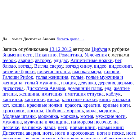
Да… умеет Дискотека Авария
Читать далее →
Запись опубликована
13.12.2012
автором
Цибуля
в рубрике
Знаменитости
,
Пикантно
,
Романтика
,
Увлечения
с метками
reebok
,
авария
,
автобус
,
адидас
,
Аппетитные ножки
,
бег
,
блюдо
,
взгляд
,
Взгляд сверху
,
взгляд снизу
,
видео
,
видеоклип
,
висячие брюки
,
висячие штаны
,
высокая мода
,
галоши
,
Галоши Рибок
,
голая женщина
,
голые
,
голые мужчина и
женщина
,
голый мужчина
,
грация
,
девушка
,
деревня
,
дерьмо
,
дискотека
,
Дискотека Авария
,
домашний пляж
,
еда
,
жёлтые
штаны
,
женщина
,
имитация
,
имитация отпуска
,
каблук
,
картинка
,
картинки
,
киска
,
классные ножки
,
клип
,
коллажи
,
кот
,
кошка
,
красивые ножки
,
красота
,
креатив
,
кривые ноги
,
кроссовки
,
лосины
,
Любовь - морковь
,
мода
,
модница
,
Модные штаны
,
морковка
,
морковь
,
мотня
,
мужские ноги
,
мужчина
,
мужчина и женщина
,
на морсом песочке
,
на
песочке
,
на пляже
,
навоз
,
негр
,
новый клип
,
новый клип
Дискотека авария
,
ноги
,
ноги в кроссовках
,
ноги в песке
,
ноги
дискотека авария
,
ножки
,
облегающие штаны
,
общественный