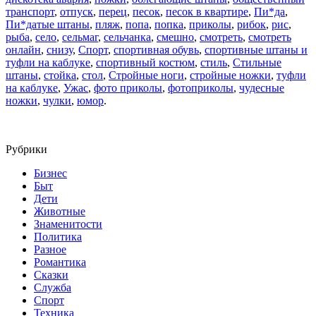
транспорт
,
отпуск
,
перец
,
песок
,
песок в квартире
,
Пи*да
,
Пи*датые штаны
,
пляж
,
попа
,
попка
,
приколы
,
рибок
,
рис
,
рыба
,
село
,
сельмаг
,
сельчанка
,
смешно
,
смотреть
,
смотреть
онлайн
,
снизу
,
Спорт
,
спортивная обувь
,
спортивные штаны и
туфли на каблуке
,
спортивный костюм
,
стиль
,
Стильные
штаны
,
стойка
,
стол
,
Стройные ноги
,
стройные ножки
,
туфли
на каблуке
,
Ужас
,
фото приколы
,
фотоприколы
,
чудесные
ножки
,
чулки
,
юмор
.
Рубрики
Бизнес
Быт
Дети
Животные
Знаменитости
Политика
Разное
Романтика
Сказки
Служба
Спорт
Техника