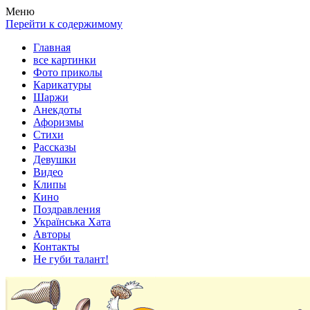
Весела хата — прикольные картинки, смешные истории,
Покажем всем ваши фото приколы, карикатуры, шаржи, стихи,
Меню
клипы!
рассказы, видео и песни!
Перейти к содержимому
Главная
все картинки
Фото приколы
Карикатуры
Шаржи
Анекдоты
Афоризмы
Стихи
Рассказы
Девушки
Видео
Клипы
Кино
Поздравления
Українська Хата
Авторы
Контакты
Не губи талант!