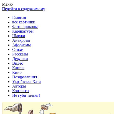
Весела хата — прикольные картинки, смешные истории,
Покажем всем ваши фото приколы, карикатуры, шаржи, стихи,
Меню
клипы!
рассказы, видео и песни!
Перейти к содержимому
Главная
все картинки
Фото приколы
Карикатуры
Шаржи
Анекдоты
Афоризмы
Стихи
Рассказы
Девушки
Видео
Клипы
Кино
Поздравления
Українська Хата
Авторы
Контакты
Не губи талант!