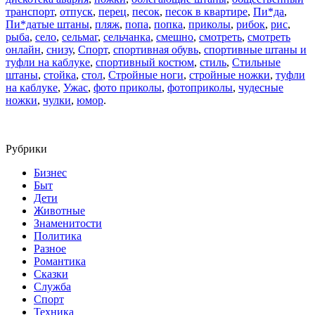
транспорт
,
отпуск
,
перец
,
песок
,
песок в квартире
,
Пи*да
,
Пи*датые штаны
,
пляж
,
попа
,
попка
,
приколы
,
рибок
,
рис
,
рыба
,
село
,
сельмаг
,
сельчанка
,
смешно
,
смотреть
,
смотреть
онлайн
,
снизу
,
Спорт
,
спортивная обувь
,
спортивные штаны и
туфли на каблуке
,
спортивный костюм
,
стиль
,
Стильные
штаны
,
стойка
,
стол
,
Стройные ноги
,
стройные ножки
,
туфли
на каблуке
,
Ужас
,
фото приколы
,
фотоприколы
,
чудесные
ножки
,
чулки
,
юмор
.
Рубрики
Бизнес
Быт
Дети
Животные
Знаменитости
Политика
Разное
Романтика
Сказки
Служба
Спорт
Техника