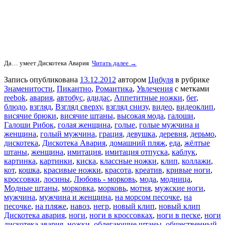
Да… умеет Дискотека Авария
Читать далее →
Запись опубликована
13.12.2012
автором
Цибуля
в рубрике
Знаменитости
,
Пикантно
,
Романтика
,
Увлечения
с метками
reebok
,
авария
,
автобус
,
адидас
,
Аппетитные ножки
,
бег
,
блюдо
,
взгляд
,
Взгляд сверху
,
взгляд снизу
,
видео
,
видеоклип
,
висячие брюки
,
висячие штаны
,
высокая мода
,
галоши
,
Галоши Рибок
,
голая женщина
,
голые
,
голые мужчина и
женщина
,
голый мужчина
,
грация
,
девушка
,
деревня
,
дерьмо
,
дискотека
,
Дискотека Авария
,
домашний пляж
,
еда
,
жёлтые
штаны
,
женщина
,
имитация
,
имитация отпуска
,
каблук
,
картинка
,
картинки
,
киска
,
классные ножки
,
клип
,
коллажи
,
кот
,
кошка
,
красивые ножки
,
красота
,
креатив
,
кривые ноги
,
кроссовки
,
лосины
,
Любовь - морковь
,
мода
,
модница
,
Модные штаны
,
морковка
,
морковь
,
мотня
,
мужские ноги
,
мужчина
,
мужчина и женщина
,
на морсом песочке
,
на
песочке
,
на пляже
,
навоз
,
негр
,
новый клип
,
новый клип
Дискотека авария
,
ноги
,
ноги в кроссовках
,
ноги в песке
,
ноги
дискотека авария
,
ножки
,
облегающие штаны
,
общественный