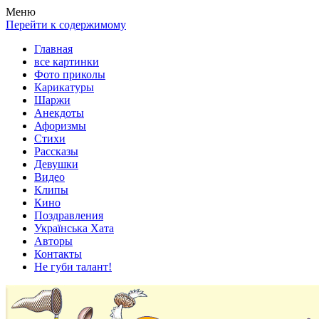
Весела хата — прикольные картинки, смешные истории,
Покажем всем ваши фото приколы, карикатуры, шаржи, стихи,
Меню
клипы!
рассказы, видео и песни!
Перейти к содержимому
Главная
все картинки
Фото приколы
Карикатуры
Шаржи
Анекдоты
Афоризмы
Стихи
Рассказы
Девушки
Видео
Клипы
Кино
Поздравления
Українська Хата
Авторы
Контакты
Не губи талант!