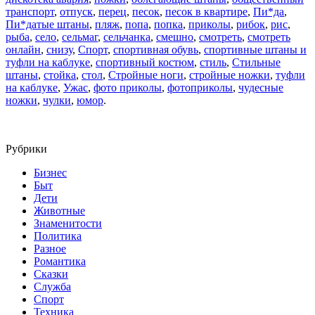
транспорт
,
отпуск
,
перец
,
песок
,
песок в квартире
,
Пи*да
,
Пи*датые штаны
,
пляж
,
попа
,
попка
,
приколы
,
рибок
,
рис
,
рыба
,
село
,
сельмаг
,
сельчанка
,
смешно
,
смотреть
,
смотреть
онлайн
,
снизу
,
Спорт
,
спортивная обувь
,
спортивные штаны и
туфли на каблуке
,
спортивный костюм
,
стиль
,
Стильные
штаны
,
стойка
,
стол
,
Стройные ноги
,
стройные ножки
,
туфли
на каблуке
,
Ужас
,
фото приколы
,
фотоприколы
,
чудесные
ножки
,
чулки
,
юмор
.
Рубрики
Бизнес
Быт
Дети
Животные
Знаменитости
Политика
Разное
Романтика
Сказки
Служба
Спорт
Техника