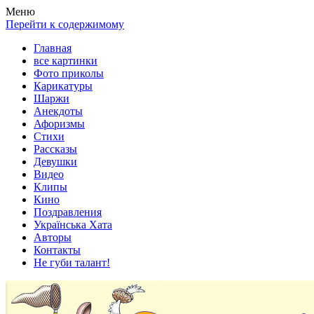
Весела хата — прикольные картинки, смешные истории,
Покажем всем ваши фото приколы, карикатуры, шаржи, стихи,
Меню
клипы!
рассказы, видео и песни!
Перейти к содержимому
Главная
все картинки
Фото приколы
Карикатуры
Шаржи
Анекдоты
Афоризмы
Стихи
Рассказы
Девушки
Видео
Клипы
Кино
Поздравления
Українська Хата
Авторы
Контакты
Не губи талант!