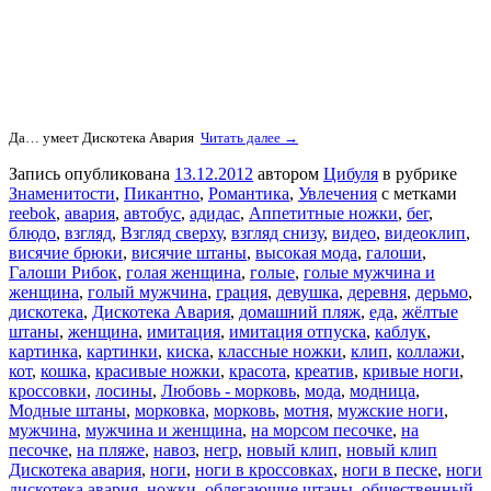
Да… умеет Дискотека Авария
Читать далее →
Запись опубликована
13.12.2012
автором
Цибуля
в рубрике
Знаменитости
,
Пикантно
,
Романтика
,
Увлечения
с метками
reebok
,
авария
,
автобус
,
адидас
,
Аппетитные ножки
,
бег
,
блюдо
,
взгляд
,
Взгляд сверху
,
взгляд снизу
,
видео
,
видеоклип
,
висячие брюки
,
висячие штаны
,
высокая мода
,
галоши
,
Галоши Рибок
,
голая женщина
,
голые
,
голые мужчина и
женщина
,
голый мужчина
,
грация
,
девушка
,
деревня
,
дерьмо
,
дискотека
,
Дискотека Авария
,
домашний пляж
,
еда
,
жёлтые
штаны
,
женщина
,
имитация
,
имитация отпуска
,
каблук
,
картинка
,
картинки
,
киска
,
классные ножки
,
клип
,
коллажи
,
кот
,
кошка
,
красивые ножки
,
красота
,
креатив
,
кривые ноги
,
кроссовки
,
лосины
,
Любовь - морковь
,
мода
,
модница
,
Модные штаны
,
морковка
,
морковь
,
мотня
,
мужские ноги
,
мужчина
,
мужчина и женщина
,
на морсом песочке
,
на
песочке
,
на пляже
,
навоз
,
негр
,
новый клип
,
новый клип
Дискотека авария
,
ноги
,
ноги в кроссовках
,
ноги в песке
,
ноги
дискотека авария
,
ножки
,
облегающие штаны
,
общественный