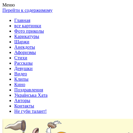
Весела хата — прикольные картинки, смешные истории,
Покажем всем ваши фото приколы, карикатуры, шаржи, стихи,
Меню
клипы!
рассказы, видео и песни!
Перейти к содержимому
Главная
все картинки
Фото приколы
Карикатуры
Шаржи
Анекдоты
Афоризмы
Стихи
Рассказы
Девушки
Видео
Клипы
Кино
Поздравления
Українська Хата
Авторы
Контакты
Не губи талант!