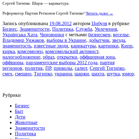
Сергей Тигипко. Шарж — карикатура.
Реформатор Партии Регионов Сергей Тигипко!
Читать далее →
Запись опубликована
19.08.2012
автором
Цибуля
в рубрике
Бизнес
,
Знаменитости
,
Политика
,
Служба
,
Увлечения
,
Українська Хата
,
Чиновники
с метками
бизнесмен
,
веселье
,
Владимир Унжаков
,
выборы в Украине
,
добытчик
,
звезда
,
знаменитость
,
известные люди
,
карикатуры
,
картинки
,
Кипр
,
кирка
,
комсомолец
,
комсомольский активист
,
налогообложение
,
образ
,
открытки
,
оффшорная зона
,
оффшоры
,
парламентские выборы 2012 года
,
партия
регионов
,
политик
,
ПР
,
приколы
,
салют
,
Сергей Тигипко
,
смех
,
смешно
,
Тигипко
,
украина
,
шаржи
,
шахта
,
шутка
,
юмор
.
Рубрики
Бизнес
Быт
Дети
Животные
Знаменитости
Политика