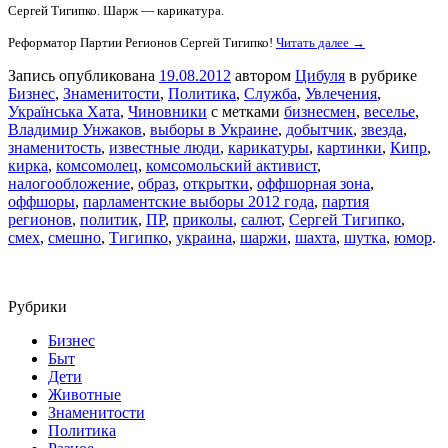
Сергей Тигипко. Шарж — карикатура.
Реформатор Партии Регионов Сергей Тигипко!
Читать далее →
Запись опубликована
19.08.2012
автором
Цибуля
в рубрике
Бизнес
,
Знаменитости
,
Политика
,
Служба
,
Увлечения
,
Українська Хата
,
Чиновники
с метками
бизнесмен
,
веселье
,
Владимир Унжаков
,
выборы в Украине
,
добытчик
,
звезда
,
знаменитость
,
известные люди
,
карикатуры
,
картинки
,
Кипр
,
кирка
,
комсомолец
,
комсомольский активист
,
налогообложение
,
образ
,
открытки
,
оффшорная зона
,
оффшоры
,
парламентские выборы 2012 года
,
партия
регионов
,
политик
,
ПР
,
приколы
,
салют
,
Сергей Тигипко
,
смех
,
смешно
,
Тигипко
,
украина
,
шаржи
,
шахта
,
шутка
,
юмор
.
Рубрики
Бизнес
Быт
Дети
Животные
Знаменитости
Политика