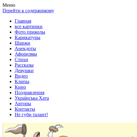
Весела хата — прикольные картинки, смешные истории,
Покажем всем ваши фото приколы, карикатуры, шаржи, стихи,
Меню
клипы!
рассказы, видео и песни!
Перейти к содержимому
Главная
все картинки
Фото приколы
Карикатуры
Шаржи
Анекдоты
Афоризмы
Стихи
Рассказы
Девушки
Видео
Клипы
Кино
Поздравления
Українська Хата
Авторы
Контакты
Не губи талант!