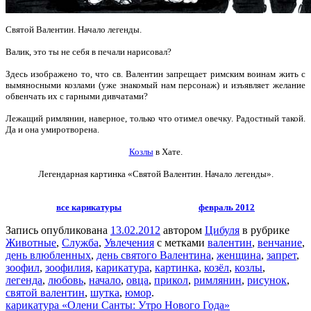
Святой Валентин. Начало легенды.
Валик, это ты не себя в печали нарисовал?
Здесь изображено то, что св. Валентин запрещает римским воинам жить с
вымяносными козлами (уже знакомый нам персонаж) и изъявляет желание
обвенчать их с гарными дивчатами?
Лежащий римлянин, наверное, только что отимел овечку. Радостный такой.
Да и она умиротворена.
Козлы
в Хате.
Легендарная картинка «Святой Валентин. Начало легенды».
все карикатуры
февраль 2012
Запись опубликована
13.02.2012
автором
Цибуля
в рубрике
Животные
,
Служба
,
Увлечения
с метками
валентин
,
венчание
,
день влюбленных
,
день святого Валентина
,
женщина
,
запрет
,
зоофил
,
зоофилия
,
карикатура
,
картинка
,
козёл
,
козлы
,
легенда
,
любовь
,
начало
,
овца
,
прикол
,
римлянин
,
рисунок
,
святой валентин
,
шутка
,
юмор
.
карикатура «Олени Санты: Утро Нового Года»