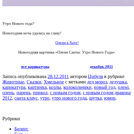
Утро Нового года?
Новогодняя ночь удалась на славу!
Олени в Хате!
Новогодняя картинка «Олени Санты: Утро Нового Года».
все карикатуры
декабрь 2011
Запись опубликована
28.12.2011
автором
Цибуля
в рубрике
Животные
,
Сказки
,
Хмельное
с метками
дед мороз
,
дедушка
,
карикатура
,
картинка
,
козлы
,
колокольчики
,
новый год
,
олені
,
олень
,
парень
,
прикол
,
с новым годом
,
с новым годом дракона
2012
,
санта клаус
,
утро
,
утро нового года
,
шутка
,
юмор
.
Рубрики
Бизнес