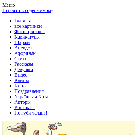
Весела хата — прикольные картинки, смешные истории,
Покажем всем ваши фото приколы, карикатуры, шаржи, стихи,
Меню
клипы!
рассказы, видео и песни!
Перейти к содержимому
Главная
все картинки
Фото приколы
Карикатуры
Шаржи
Анекдоты
Афоризмы
Стихи
Рассказы
Девушки
Видео
Клипы
Кино
Поздравления
Українська Хата
Авторы
Контакты
Не губи талант!