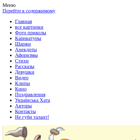
Весела хата — прикольные картинки, смешные истории,
Покажем всем ваши фото приколы, карикатуры, шаржи, стихи,
Меню
клипы!
рассказы, видео и песни!
Перейти к содержимому
Главная
все картинки
Фото приколы
Карикатуры
Шаржи
Анекдоты
Афоризмы
Стихи
Рассказы
Девушки
Видео
Клипы
Кино
Поздравления
Українська Хата
Авторы
Контакты
Не губи талант!