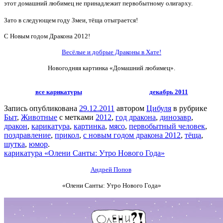
этот домашний любимец не принадлежит первобытному олигарху.
Зато в следующем году Змеи, тёща отыграется!
С Новым годом Дракона 2012!
Весёлые и добрые Драконы в Хате!
Новогодняя картинка «Домашний любимец».
все карикатуры
декабрь 2011
Запись опубликована
29.12.2011
автором
Цибуля
в рубрике
Быт
,
Животные
с метками
2012
,
год дракона
,
динозавр
,
дракон
,
карикатура
,
картинка
,
мясо
,
первобытный человек
,
поздравление
,
прикол
,
с новым годом дракона 2012
,
тёща
,
шутка
,
юмор
.
карикатура «Олени Санты: Утро Нового Года»
Андрей Попов
«Олени Санты: Утро Нового Года»