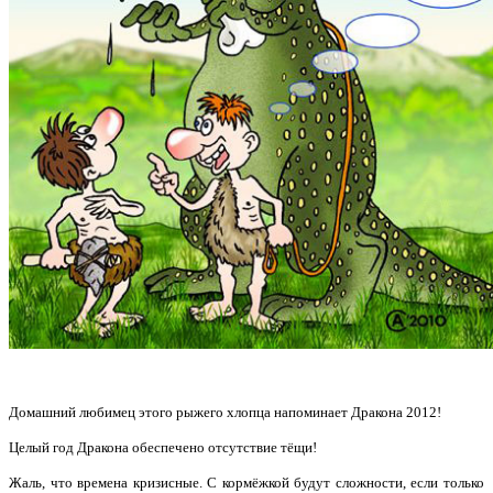
Домашний любимец этого рыжего хлопца напоминает Дракона 2012!
Целый год Дракона обеспечено отсутствие тёщи!
Жаль, что времена кризисные. С кормёжкой будут сложности, если только