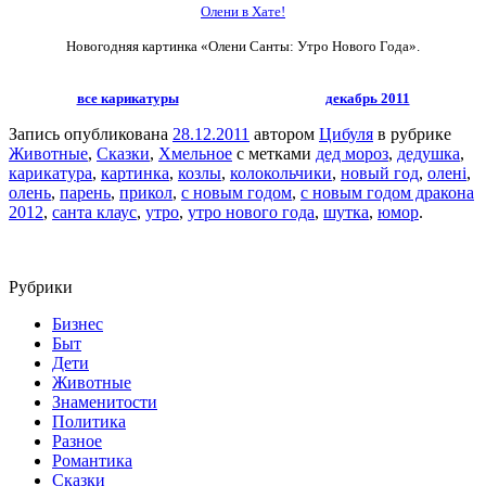
Олени в Хате!
Новогодняя картинка «Олени Санты: Утро Нового Года».
все карикатуры
декабрь 2011
Запись опубликована
28.12.2011
автором
Цибуля
в рубрике
Животные
,
Сказки
,
Хмельное
с метками
дед мороз
,
дедушка
,
карикатура
,
картинка
,
козлы
,
колокольчики
,
новый год
,
олені
,
олень
,
парень
,
прикол
,
с новым годом
,
с новым годом дракона
2012
,
санта клаус
,
утро
,
утро нового года
,
шутка
,
юмор
.
Рубрики
Бизнес
Быт
Дети
Животные
Знаменитости
Политика
Разное
Романтика
Сказки