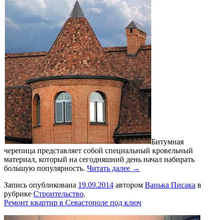
Битумная
черепица представляет собой специальный кровельный
материал, который на сегодняшний день начал набирать
большую популярность.
Читать далее →
Запись опубликована
19.09.2014
автором
Ванька Писака
в
рубрике
Строительство
.
Ремонт квартир в Севастополе под ключ