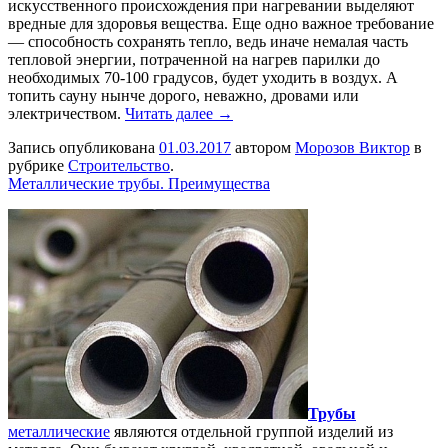
искусственного происхождения при нагревании выделяют
вредные для здоровья вещества. Еще одно важное требование
— способность сохранять тепло, ведь иначе немалая часть
тепловой энергии, потраченной на нагрев парилки до
необходимых 70-100 градусов, будет уходить в воздух. А
топить сауну нынче дорого, неважно, дровами или
электричеством.
Читать далее →
Запись опубликована
01.03.2017
автором
Морозов Виктор
в
рубрике
Строительство
.
Металлические трубы. Преимущества
Трубы
металлические
являются отдельной группой изделий из