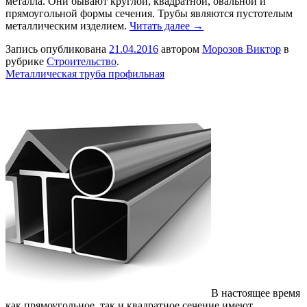
металла. Они бывают круглой, квадратной, овальной и
прямоугольной формы сечения. Трубы являются пустотелым
металлическим изделием.
Читать далее →
Запись опубликована
21.04.2016
автором
Морозов Виктор
в
рубрике
Строительство
.
Металлическая труба профильная
В настоящее время
как прямоугольное, так и квадратное сечение имеют