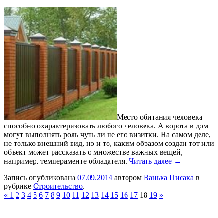
Место обитания человека
способно охарактеризовать любого человека. А ворота в дом
могут выполнять роль чуть ли не его визитки. На самом деле,
не только внешний вид, но и то, каким образом создан тот или
объект может рассказать о множестве важных вещей,
например, темпераменте обладателя.
Читать далее →
Запись опубликована
07.09.2014
автором
Ванька Писака
в
рубрике
Строительство
.
«
1
2
3
4
5
6
7
8
9
10
11
12
13
14
15
16
17
18
19
»