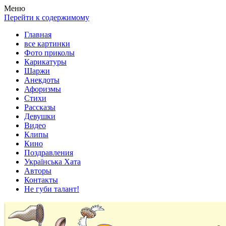
Весела хата — прикольные картинки, смешные истории,
Покажем всем ваши фото приколы, карикатуры, шаржи, стихи,
Меню
клипы!
рассказы, видео и песни!
Перейти к содержимому
Главная
все картинки
Фото приколы
Карикатуры
Шаржи
Анекдоты
Афоризмы
Стихи
Рассказы
Девушки
Видео
Клипы
Кино
Поздравления
Українська Хата
Авторы
Контакты
Не губи талант!