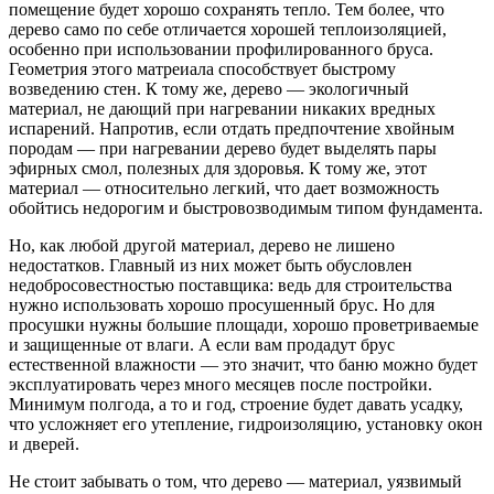
помещение будет хорошо сохранять тепло. Тем более, что
дерево само по себе отличается хорошей теплоизоляцией,
особенно при использовании профилированного бруса.
Геометрия этого матреиала способствует быстрому
возведению стен. К тому же, дерево — экологичный
материал, не дающий при нагревании никаких вредных
испарений. Напротив, если отдать предпочтение хвойным
породам — при нагревании дерево будет выделять пары
эфирных смол, полезных для здоровья. К тому же, этот
материал — относительно легкий, что дает возможность
обойтись недорогим и быстровозводимым типом фундамента.
Но, как любой другой материал, дерево не лишено
недостатков. Главный из них может быть обусловлен
недобросовестностью поставщика: ведь для строительства
нужно использовать хорошо просушенный брус. Но для
просушки нужны большие площади, хорошо проветриваемые
и защищенные от влаги. А если вам продадут брус
естественной влажности — это значит, что баню можно будет
эксплуатировать через много месяцев после постройки.
Минимум полгода, а то и год, строение будет давать усадку,
что усложняет его утепление, гидроизоляцию, установку окон
и дверей.
Не стоит забывать о том, что дерево — материал, уязвимый