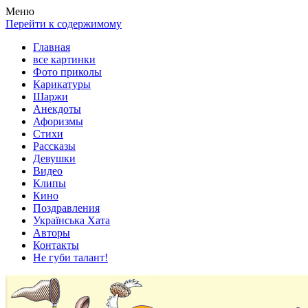
Весела хата — прикольные картинки, смешные истории,
Покажем всем ваши фото приколы, карикатуры, шаржи, стихи,
Меню
клипы!
рассказы, видео и песни!
Перейти к содержимому
Главная
все картинки
Фото приколы
Карикатуры
Шаржи
Анекдоты
Афоризмы
Стихи
Рассказы
Девушки
Видео
Клипы
Кино
Поздравления
Українська Хата
Авторы
Контакты
Не губи талант!