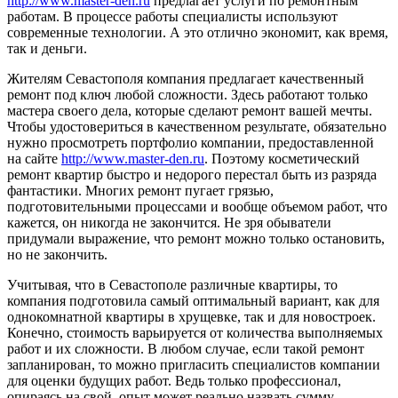
http://www.master-den.ru
предлагает услуги по ремонтным
работам. В процессе работы специалисты используют
современные технологии. А это отлично экономит, как время,
так и деньги.
Жителям Севастополя компания предлагает качественный
ремонт под ключ любой сложности. Здесь работают только
мастера своего дела, которые сделают ремонт вашей мечты.
Чтобы удостовериться в качественном результате, обязательно
нужно просмотреть портфолио компании, предоставленной
на сайте
http://www.master-den.ru
. Поэтому косметический
ремонт квартир быстро и недорого перестал быть из разряда
фантастики. Многих ремонт пугает грязью,
подготовительными процессами и вообще объемом работ, что
кажется, он никогда не закончится. Не зря обыватели
придумали выражение, что ремонт можно только остановить,
но не закончить.
Учитывая, что в Севастополе различные квартиры, то
компания подготовила самый оптимальный вариант, как для
однокомнатной квартиры в хрущевке, так и для новостроек.
Конечно, стоимость варьируется от количества выполняемых
работ и их сложности. В любом случае, если такой ремонт
запланирован, то можно пригласить специалистов компании
для оценки будущих работ. Ведь только профессионал,
опираясь на свой, опыт может реально назвать сумму