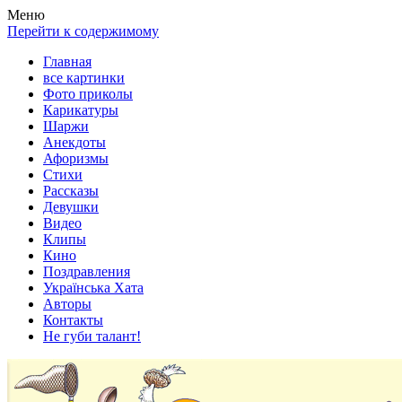
Весела хата — прикольные картинки, смешные истории,
Покажем всем ваши фото приколы, карикатуры, шаржи, стихи,
Меню
клипы!
рассказы, видео и песни!
Перейти к содержимому
Главная
все картинки
Фото приколы
Карикатуры
Шаржи
Анекдоты
Афоризмы
Стихи
Рассказы
Девушки
Видео
Клипы
Кино
Поздравления
Українська Хата
Авторы
Контакты
Не губи талант!