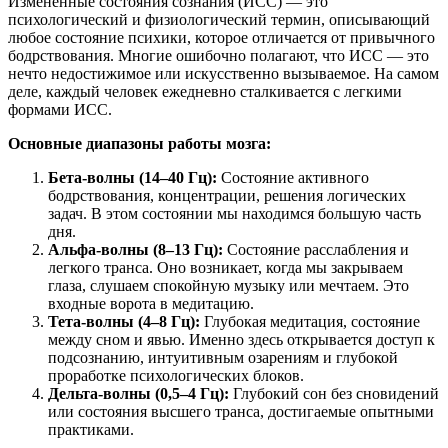
Измененные состояния сознания (ИСС) — это
психологический и физиологический термин, описывающий
любое состояние психики, которое отличается от привычного
бодрствования. Многие ошибочно полагают, что ИСС — это
нечто недостижимое или искусственно вызываемое. На самом
деле, каждый человек ежедневно сталкивается с легкими
формами ИСС.
Основные диапазоны работы мозга:
Бета-волны (14–40 Гц):
Состояние активного
бодрствования, концентрации, решения логических
задач. В этом состоянии мы находимся большую часть
дня.
Альфа-волны (8–13 Гц):
Состояние расслабления и
легкого транса. Оно возникает, когда мы закрываем
глаза, слушаем спокойную музыку или мечтаем. Это
входные ворота в медитацию.
Тета-волны (4–8 Гц):
Глубокая медитация, состояние
между сном и явью. Именно здесь открывается доступ к
подсознанию, интуитивным озарениям и глубокой
проработке психологических блоков.
Дельта-волны (0,5–4 Гц):
Глубокий сон без сновидений
или состояния высшего транса, достигаемые опытными
практиками.