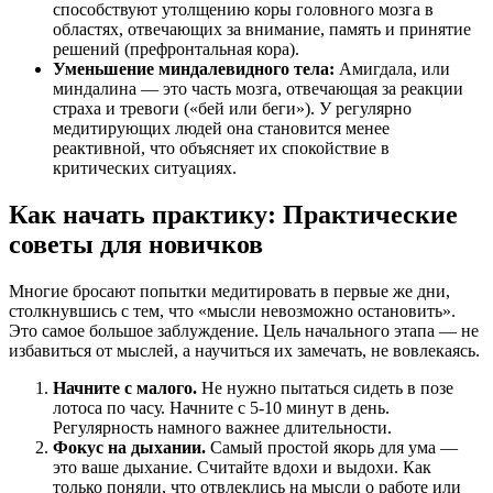
способствуют утолщению коры головного мозга в
областях, отвечающих за внимание, память и принятие
решений (префронтальная кора).
Уменьшение миндалевидного тела:
Амигдала, или
миндалина — это часть мозга, отвечающая за реакции
страха и тревоги («бей или беги»). У регулярно
медитирующих людей она становится менее
реактивной, что объясняет их спокойствие в
критических ситуациях.
Как начать практику: Практические
советы для новичков
Многие бросают попытки медитировать в первые же дни,
столкнувшись с тем, что «мысли невозможно остановить».
Это самое большое заблуждение. Цель начального этапа — не
избавиться от мыслей, а научиться их замечать, не вовлекаясь.
Начните с малого.
Не нужно пытаться сидеть в позе
лотоса по часу. Начните с 5-10 минут в день.
Регулярность намного важнее длительности.
Фокус на дыхании.
Самый простой якорь для ума —
это ваше дыхание. Считайте вдохи и выдохи. Как
только поняли, что отвлеклись на мысли о работе или