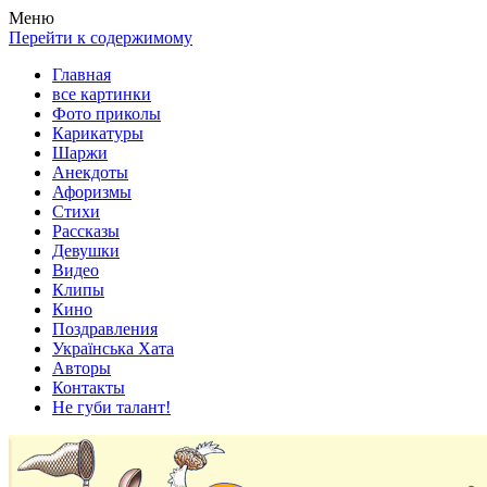
Весела хата — прикольные картинки, смешные истории,
Покажем всем ваши фото приколы, карикатуры, шаржи, стихи,
Меню
клипы!
рассказы, видео и песни!
Перейти к содержимому
Главная
все картинки
Фото приколы
Карикатуры
Шаржи
Анекдоты
Афоризмы
Стихи
Рассказы
Девушки
Видео
Клипы
Кино
Поздравления
Українська Хата
Авторы
Контакты
Не губи талант!