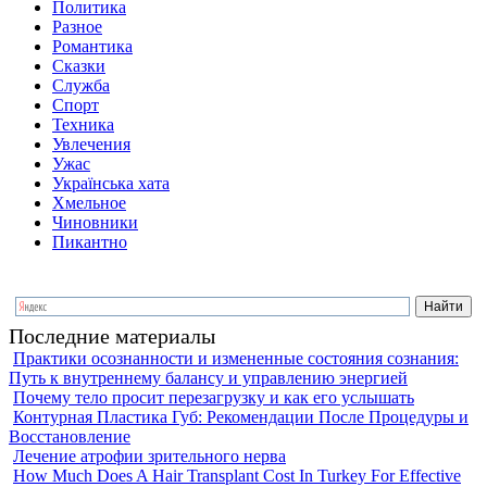
Политика
Разное
Романтика
Сказки
Служба
Спорт
Техника
Увлечения
Ужас
Українська хата
Хмельное
Чиновники
Пикантно
Последние материалы
Практики осознанности и измененные состояния сознания:
Путь к внутреннему балансу и управлению энергией
Почему тело просит перезагрузку и как его услышать
Контурная Пластика Губ: Рекомендации После Процедуры и
Восстановление
Лечение атрофии зрительного нерва
How Much Does A Hair Transplant Cost In Turkey For Effective