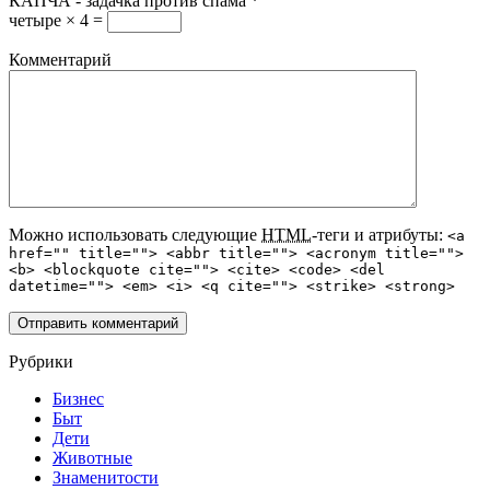
КАПЧА - задачка против спама
*
четыре × 4 =
Комментарий
Можно использовать следующие
HTML
-теги и атрибуты:
<a
href="" title=""> <abbr title=""> <acronym title="">
<b> <blockquote cite=""> <cite> <code> <del
datetime=""> <em> <i> <q cite=""> <strike> <strong>
Рубрики
Бизнес
Быт
Дети
Животные
Знаменитости