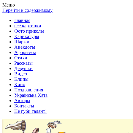
Весела хата — прикольные картинки, смешные истории,
Покажем всем ваши фото приколы, карикатуры, шаржи, стихи,
Меню
клипы!
рассказы, видео и песни!
Перейти к содержимому
Главная
все картинки
Фото приколы
Карикатуры
Шаржи
Анекдоты
Афоризмы
Стихи
Рассказы
Девушки
Видео
Клипы
Кино
Поздравления
Українська Хата
Авторы
Контакты
Не губи талант!