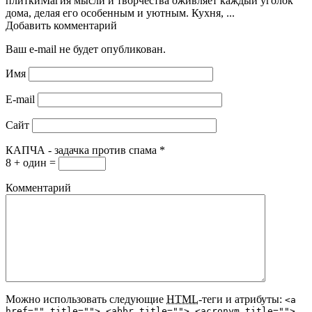
плиткиМагия мысли и творчества оживляет каждый уголок
дома, делая его особенным и уютным. Кухня, ...
Добавить комментарий
Ваш e-mail не будет опубликован.
Имя
E-mail
Сайт
КАПЧА - задачка против спама
*
8 + один =
Комментарий
Можно использовать следующие
HTML
-теги и атрибуты:
<a
href="" title=""> <abbr title=""> <acronym title="">