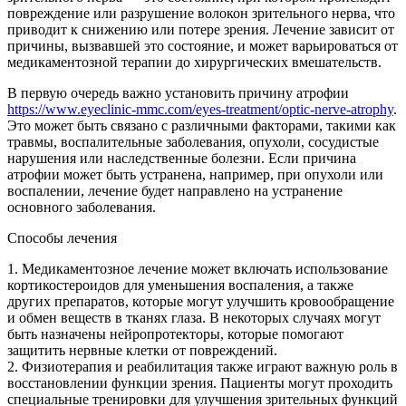
повреждение или разрушение волокон зрительного нерва, что
приводит к снижению или потере зрения. Лечение зависит от
причины, вызвавшей это состояние, и может варьироваться от
медикаментозной терапии до хирургических вмешательств.
В первую очередь важно установить причину атрофии
https://www.eyeclinic-mmc.com/eyes-treatment/optic-nerve-atrophy
.
Это может быть связано с различными факторами, такими как
травмы, воспалительные заболевания, опухоли, сосудистые
нарушения или наследственные болезни. Если причина
атрофии может быть устранена, например, при опухоли или
воспалении, лечение будет направлено на устранение
основного заболевания.
Способы лечения
1. Медикаментозное лечение может включать использование
кортикостероидов для уменьшения воспаления, а также
других препаратов, которые могут улучшить кровообращение
и обмен веществ в тканях глаза. В некоторых случаях могут
быть назначены нейропротекторы, которые помогают
защитить нервные клетки от повреждений.
2. Физиотерапия и реабилитация также играют важную роль в
восстановлении функции зрения. Пациенты могут проходить
специальные тренировки для улучшения зрительных функций