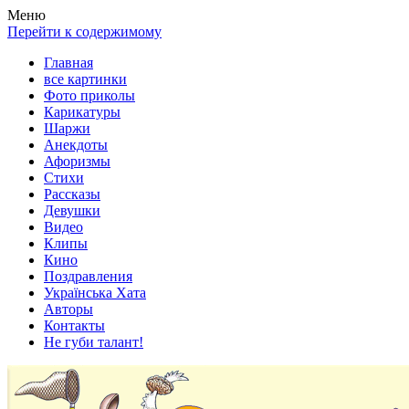
Весела хата — прикольные картинки, смешные истории,
Покажем всем ваши фото приколы, карикатуры, шаржи, стихи,
Меню
клипы!
рассказы, видео и песни!
Перейти к содержимому
Главная
все картинки
Фото приколы
Карикатуры
Шаржи
Анекдоты
Афоризмы
Стихи
Рассказы
Девушки
Видео
Клипы
Кино
Поздравления
Українська Хата
Авторы
Контакты
Не губи талант!