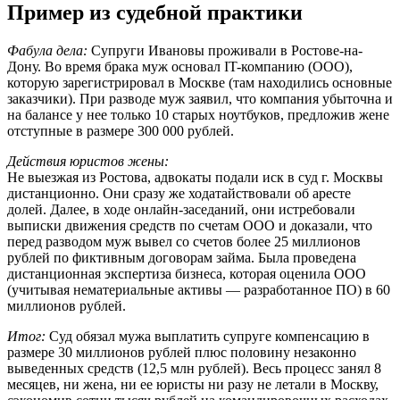
Пример из судебной практики
Фабула дела:
Супруги Ивановы проживали в Ростове-на-
Дону. Во время брака муж основал IT-компанию (ООО),
которую зарегистрировал в Москве (там находились основные
заказчики). При разводе муж заявил, что компания убыточна и
на балансе у нее только 10 старых ноутбуков, предложив жене
отступные в размере 300 000 рублей.
Действия юристов жены:
Не выезжая из Ростова, адвокаты подали иск в суд г. Москвы
дистанционно. Они сразу же ходатайствовали об аресте
долей. Далее, в ходе онлайн-заседаний, они истребовали
выписки движения средств по счетам ООО и доказали, что
перед разводом муж вывел со счетов более 25 миллионов
рублей по фиктивным договорам займа. Была проведена
дистанционная экспертиза бизнеса, которая оценила ООО
(учитывая нематериальные активы — разработанное ПО) в 60
миллионов рублей.
Итог:
Суд обязал мужа выплатить супруге компенсацию в
размере 30 миллионов рублей плюс половину незаконно
выведенных средств (12,5 млн рублей). Весь процесс занял 8
месяцев, ни жена, ни ее юристы ни разу не летали в Москву,