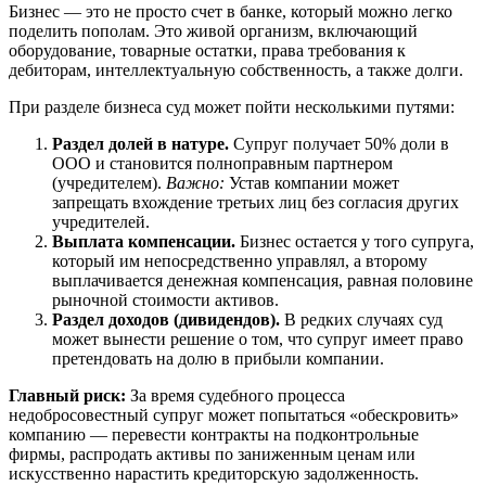
Бизнес — это не просто счет в банке, который можно легко
поделить пополам. Это живой организм, включающий
оборудование, товарные остатки, права требования к
дебиторам, интеллектуальную собственность, а также долги.
При разделе бизнеса суд может пойти несколькими путями:
Раздел долей в натуре.
Супруг получает 50% доли в
ООО и становится полноправным партнером
(учредителем).
Важно:
Устав компании может
запрещать вхождение третьих лиц без согласия других
учредителей.
Выплата компенсации.
Бизнес остается у того супруга,
который им непосредственно управлял, а второму
выплачивается денежная компенсация, равная половине
рыночной стоимости активов.
Раздел доходов (дивидендов).
В редких случаях суд
может вынести решение о том, что супруг имеет право
претендовать на долю в прибыли компании.
Главный риск:
За время судебного процесса
недобросовестный супруг может попытаться «обескровить»
компанию — перевести контракты на подконтрольные
фирмы, распродать активы по заниженным ценам или
искусственно нарастить кредиторскую задолженность.