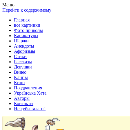
Весела хата — прикольные картинки, смешные истории,
Покажем всем ваши фото приколы, карикатуры, шаржи, стихи,
Меню
клипы!
рассказы, видео и песни!
Перейти к содержимому
Главная
все картинки
Фото приколы
Карикатуры
Шаржи
Анекдоты
Афоризмы
Стихи
Рассказы
Девушки
Видео
Клипы
Кино
Поздравления
Українська Хата
Авторы
Контакты
Не губи талант!