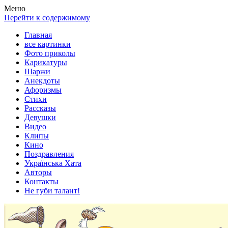
Весела хата — прикольные картинки, смешные истории,
Покажем всем ваши фото приколы, карикатуры, шаржи, стихи,
Меню
клипы!
рассказы, видео и песни!
Перейти к содержимому
Главная
все картинки
Фото приколы
Карикатуры
Шаржи
Анекдоты
Афоризмы
Стихи
Рассказы
Девушки
Видео
Клипы
Кино
Поздравления
Українська Хата
Авторы
Контакты
Не губи талант!