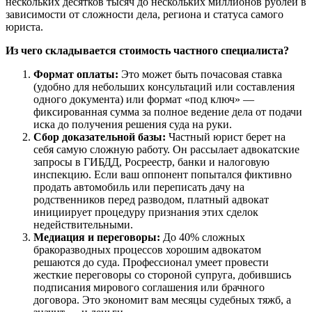
нескольких десятков тысяч до нескольких миллионов рублей в
зависимости от сложности дела, региона и статуса самого
юриста.
Из чего складывается стоимость частного специалиста?
Формат оплаты:
Это может быть почасовая ставка
(удобно для небольших консультаций или составления
одного документа) или формат «под ключ» —
фиксированная сумма за полное ведение дела от подачи
иска до получения решения суда на руки.
Сбор доказательной базы:
Частный юрист берет на
себя самую сложную работу. Он рассылает адвокатские
запросы в ГИБДД, Росреестр, банки и налоговую
инспекцию. Если ваш оппонент попытался фиктивно
продать автомобиль или переписать дачу на
родственников перед разводом, платный адвокат
инициирует процедуру признания этих сделок
недействительными.
Медиация и переговоры:
До 40% сложных
бракоразводных процессов хорошим адвокатом
решаются до суда. Профессионал умеет провести
жесткие переговоры со стороной супруга, добившись
подписания мирового соглашения или брачного
договора. Это экономит вам месяцы судебных тяжб, а