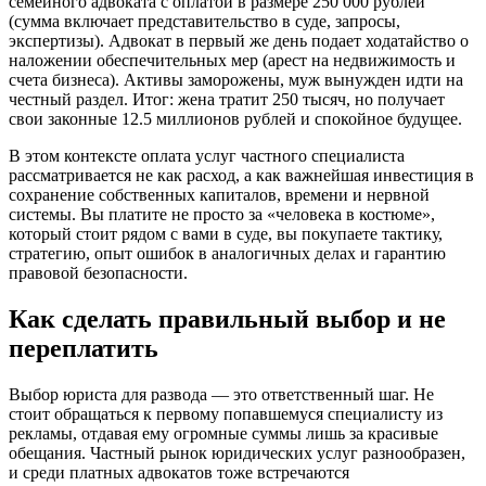
семейного адвоката с оплатой в размере 250 000 рублей
(сумма включает представительство в суде, запросы,
экспертизы). Адвокат в первый же день подает ходатайство о
наложении обеспечительных мер (арест на недвижимость и
счета бизнеса). Активы заморожены, муж вынужден идти на
честный раздел. Итог: жена тратит 250 тысяч, но получает
свои законные 12.5 миллионов рублей и спокойное будущее.
В этом контексте оплата услуг частного специалиста
рассматривается не как расход, а как важнейшая инвестиция в
сохранение собственных капиталов, времени и нервной
системы. Вы платите не просто за «человека в костюме»,
который стоит рядом с вами в суде, вы покупаете тактику,
стратегию, опыт ошибок в аналогичных делах и гарантию
правовой безопасности.
Как сделать правильный выбор и не
переплатить
Выбор юриста для развода — это ответственный шаг. Не
стоит обращаться к первому попавшемуся специалисту из
рекламы, отдавая ему огромные суммы лишь за красивые
обещания. Частный рынок юридических услуг разнообразен,
и среди платных адвокатов тоже встречаются