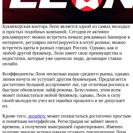
Букмекерская контора Леон является одной из самых молодых
и простых подобных компаний. Сегодня ее активно
рекламируют: можно встретить немало рекламных баннеров в
интернете, регулярно интегрируются в ютуб ролики, можно
встретить щиты в разных городах России. Однако, как и
любой другой букмекер, Леон имеет свои преимущества и
недостатки, которые уже оценили люди, делающие ставки
онлайн.
Коэффициенты Леон несколько выше среднего рынка, однако,
линия ничуть не уступает другим букмекерам. Предлагается
достаточно большой ассортимент лиг, где отличная роспись и
быстрое обновление лайф режима. Безусловно, этим всем
может похвастаться любой букмекер, однако, Леон в силу
своей молодости учел все ошибки прошлого и не допускает
их.
Кроме того,
леонбетс
может похвастаться достаточно простым
и понятным интерфейсом. Регистрация не займет много
времени, а получение выигрышей гарантировано. Именно
поэтому многие игроки начали отдавать предпочтение Леон.