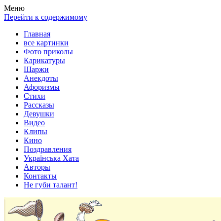
Весела хата — прикольные картинки, смешные истории,
Покажем всем ваши фото приколы, карикатуры, шаржи, стихи,
Меню
клипы!
рассказы, видео и песни!
Перейти к содержимому
Главная
все картинки
Фото приколы
Карикатуры
Шаржи
Анекдоты
Афоризмы
Стихи
Рассказы
Девушки
Видео
Клипы
Кино
Поздравления
Українська Хата
Авторы
Контакты
Не губи талант!