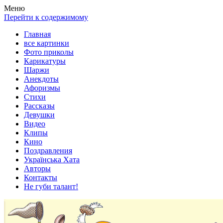
Весела хата — прикольные картинки, смешные истории,
Покажем всем ваши фото приколы, карикатуры, шаржи, стихи,
Меню
клипы!
рассказы, видео и песни!
Перейти к содержимому
Главная
все картинки
Фото приколы
Карикатуры
Шаржи
Анекдоты
Афоризмы
Стихи
Рассказы
Девушки
Видео
Клипы
Кино
Поздравления
Українська Хата
Авторы
Контакты
Не губи талант!