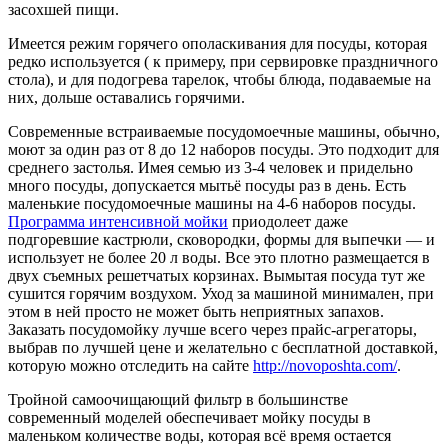
засохшей пищи.
Имеется режим горячего ополаскивания для посуды, которая
редко используется ( к примеру, при сервировке праздничного
стола), и для подогрева тарелок, чтобы блюда, подаваемые на
них, дольше оставались горячими.
Современные встраиваемые посудомоечные машины, обычно,
моют за один раз от 8 до 12 наборов посуды. Это подходит для
среднего застолья. Имея семью из 3-4 человек и придельно
много посуды, допускается мытьё посуды раз в день. Есть
маленькие посудомоечные машины на 4-6 наборов посуды.
Программа интенсивной мойки
приодолеет даже
подгоревшие кастрюли, сковородки, формы для выпечки — и
использует не более 20 л воды. Все это плотно размещается в
двух съемных решетчатых корзинах. Вымытая посуда тут же
сушится горячим воздухом. Уход за машиной минимален, при
этом в ней просто не может быть неприятных запахов.
Заказать посудомойку лучше всего через прайс-агрегаторы,
выбрав по лучшей цене и желательно с бесплатной доставкой,
которую можно отследить на сайте
http://novoposhta.com/
.
Тройной самоочищающий фильтр в большинстве
современный моделей обеспечивает мойку посуды в
маленьком количестве воды, которая всё время остается