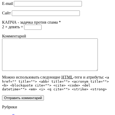
E-mail
Сайт
КАПЧА - задачка против спама
*
2 × девять =
Комментарий
Можно использовать следующие
HTML
-теги и атрибуты:
<a
href="" title=""> <abbr title=""> <acronym title="">
<b> <blockquote cite=""> <cite> <code> <del
datetime=""> <em> <i> <q cite=""> <strike> <strong>
Рубрики