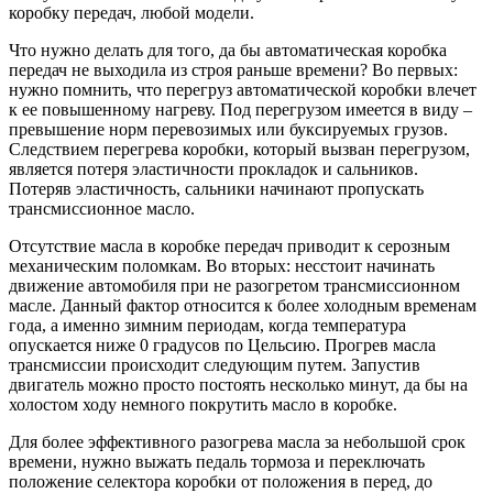
коробку передач, любой модели.
Что нужно делать для того, да бы автоматическая коробка
передач не выходила из строя раньше времени? Во первых:
нужно помнить, что перегруз автоматической коробки влечет
к ее повышенному нагреву. Под перегрузом имеется в виду –
превышение норм перевозимых или буксируемых грузов.
Следствием перегрева коробки, который вызван перегрузом,
является потеря эластичности прокладок и сальников.
Потеряв эластичность, сальники начинают пропускать
трансмиссионное масло.
Отсутствие масла в коробке передач приводит к серозным
механическим поломкам. Во вторых: несстоит начинать
движение автомобиля при не разогретом трансмиссионном
масле. Данный фактор относится к более холодным временам
года, а именно зимним периодам, когда температура
опускается ниже 0 градусов по Цельсию. Прогрев масла
трансмиссии происходит следующим путем. Запустив
двигатель можно просто постоять несколько минут, да бы на
холостом ходу немного покрутить масло в коробке.
Для более эффективного разогрева масла за небольшой срок
времени, нужно выжать педаль тормоза и переключать
положение селектора коробки от положения в перед, до