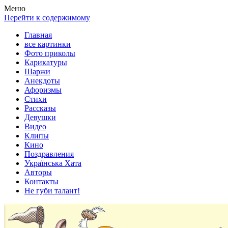
Весела хата — прикольные картинки, смешные истории,
Покажем всем ваши фото приколы, карикатуры, шаржи, стихи,
Меню
клипы!
рассказы, видео и песни!
Перейти к содержимому
Главная
все картинки
Фото приколы
Карикатуры
Шаржи
Анекдоты
Афоризмы
Стихи
Рассказы
Девушки
Видео
Клипы
Кино
Поздравления
Українська Хата
Авторы
Контакты
Не губи талант!