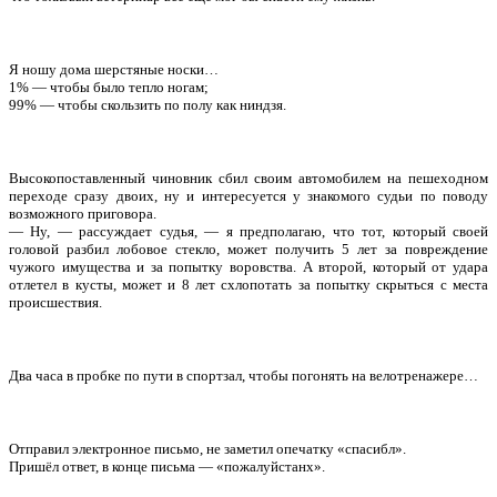
Я ношу дома шерстяные носки…
1% — чтобы было тепло ногам;
99% — чтобы скользить по полу как ниндзя.
Высокопоставленный чиновник сбил своим автомобилем на пешеходном
переходе сразу двоих, ну и интересуется у знакомого судьи по поводу
возможного приговора.
— Ну, — рассуждает судья, — я предполагаю, что тот, который своей
головой разбил лобовое стекло, может получить 5 лет за повреждение
чужого имущества и за попытку воровства. А второй, который от удара
отлетел в кусты, может и 8 лет схлопотать за попытку скрыться с места
происшествия.
Два часа в пробке по пути в спортзал, чтобы погонять на велотренажере…
Отправил электронное письмо, не заметил опечатку «спасибл».
Пришёл ответ, в конце письма — «пожалуйстанх».