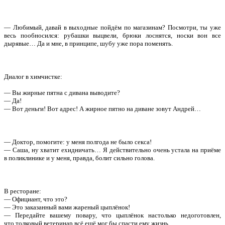
— Любимый, давай в выходные пойдём по магазинам? Посмотри, ты уже
весь пообносился: рубашки выцвели, брюки лоснятся, носки вон все
дырявые… Да и мне, в принципе, шубу уже пора поменять.
Диалог в химчистке:
— Вы жирные пятна с дивана выводите?
— Да!
— Вот деньги! Вот адрес! А жирное пятно на диване зовут Андрей…
— Доктор, помогите: у меня полгода не было секса!
— Саша, ну хватит ехидничать… Я действительно очень устала на приёме
в поликлинике и у меня, правда, болит сильно голова.
В ресторане:
— Официант, что это?
— Это заказанный вами жареный цыплёнок!
— Передайте вашему повару, что цыплёнок настолько недоготовлен,
что толковый ветеринар всё ещё мог бы спасти ему жизнь.