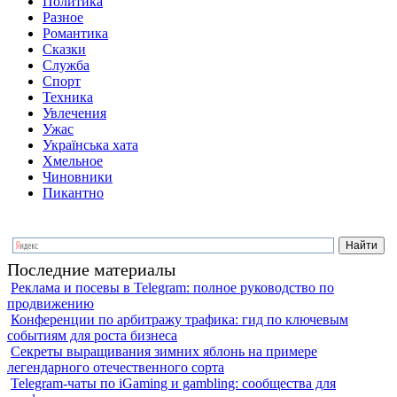
Политика
Разное
Романтика
Сказки
Служба
Спорт
Техника
Увлечения
Ужас
Українська хата
Хмельное
Чиновники
Пикантно
Последние материалы
Реклама и посевы в Telegram: полное руководство по
продвижению
Конференции по арбитражу трафика: гид по ключевым
событиям для роста бизнеса
Секреты выращивания зимних яблонь на примере
легендарного отечественного сорта
Telegram-чаты по iGaming и gambling: сообщества для