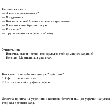
Переписка в чате:
— А чем ты увлекаешься?
— Я художник.
— Как интересно! А меня сможешь нарисовать?
— Я весьма своеобразно рисую.
— В смысле?
— Трупы мелом на асфальте обвожу.
Учительница:
— Вовочка, скажи честно, кто сделал за тебя домашнее задание?
— Не знаю, Мариванна, я уже спал.
Как вывести из себя женщину в 2 действия?
1. Сфотографировать ее.
2. Не показать ей эту фотографию.
Девочка пришла на утренник в костюме белочки и… до усрачки напугала
сторожа детского сада.