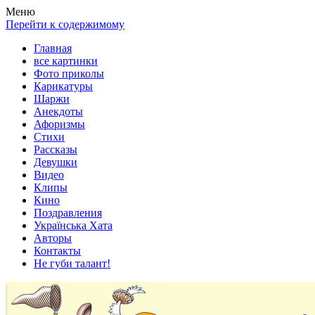
Весела хата — прикольные картинки, смешные истории,
Покажем всем ваши фото приколы, карикатуры, шаржи, стихи,
Меню
клипы!
рассказы, видео и песни!
Перейти к содержимому
Главная
все картинки
Фото приколы
Карикатуры
Шаржи
Анекдоты
Афоризмы
Стихи
Рассказы
Девушки
Видео
Клипы
Кино
Поздравления
Українська Хата
Авторы
Контакты
Не губи талант!