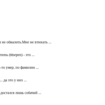
не обвалить.Мне не втюхать ...
 (tttsepen) - это ...
о умер, по фамилии ...
да это у них ...
остался лишь собачий ...