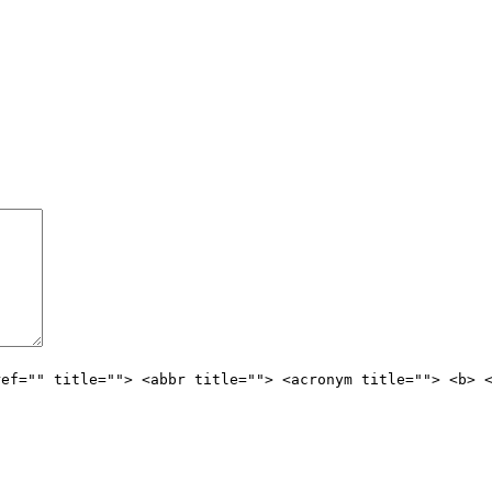
ref="" title=""> <abbr title=""> <acronym title=""> <b> 