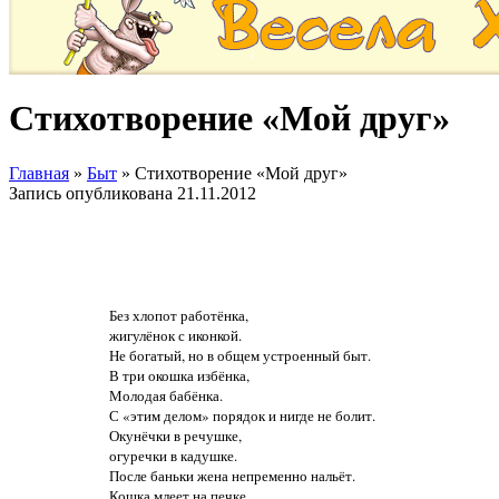
Стихотворение «Мой друг»
Главная
»
Быт
»
Стихотворение «Мой друг»
Запись опубликована
21.11.2012
Без хлопот работёнка,
жигулёнок с иконкой.
Не богатый, но в общем устроенный быт.
В три окошка избёнка,
Молодая бабёнка.
С «этим делом» порядок и нигде не болит.
Окунёчки в речушке,
огуречки в кадушке.
После баньки жена непременно нальёт.
Кошка млеет на печке,