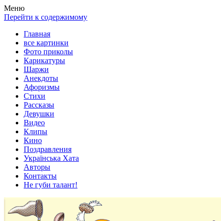
Весела хата — прикольные картинки, смешные истории, клипы
Покажем всем ваши фото приколы, карикатуры, шаржи, стихи, 
Меню
Перейти к содержимому
Главная
все картинки
Фото приколы
Карикатуры
Шаржи
Анекдоты
Афоризмы
Стихи
Рассказы
Девушки
Видео
Клипы
Кино
Поздравления
Українська Хата
Авторы
Контакты
Не губи талант!