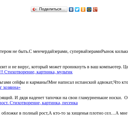
Поделиться…
ером не быть.С менчердайзерами, супервайзерамиРынок кильки 
ит и не вирус, который может проникнуть в ваш компьютер. Цепень
!! Стихотворение, картинка, мультик
ами сейфы и карманы!Мне написал испанский адвокат,Что кто-т
г хозяина»
ий. И дядя наденет тапочки на свои гламурненькие носки. О... 
ост. Стихотворение, картинка, песенка
 обложке в полный рост,А кто-то за хищенья плотно сел…А мне д