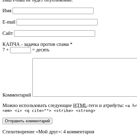
Имя
E-mail
Сайт
КАПЧА - задачка против спама
*
7 +
= десять
Комментарий
Можно использовать следующие
HTML
-теги и атрибуты:
<a h
<em> <i> <q cite=""> <strike> <strong>
Стихотворение «Мой друг»
: 4 комментария