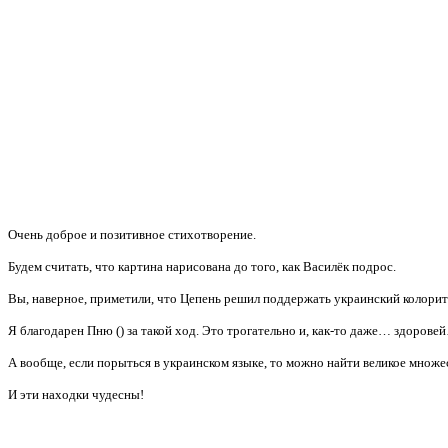
Очень доброе и позитивное стихотворение.
Будем считать, что картина нарисована до того, как Василёк подрос.
Вы, наверное, приметили, что Цепень решил поддержать украинский колорит 
Я благодарен Пню (
) за такой ход. Это трогательно и, как-то даже… здорове
А вообще, если порыться в украинском языке, то можно найти великое множе
И эти находки чудесны!