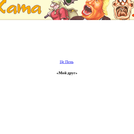
Це Пень
«Мой друг»