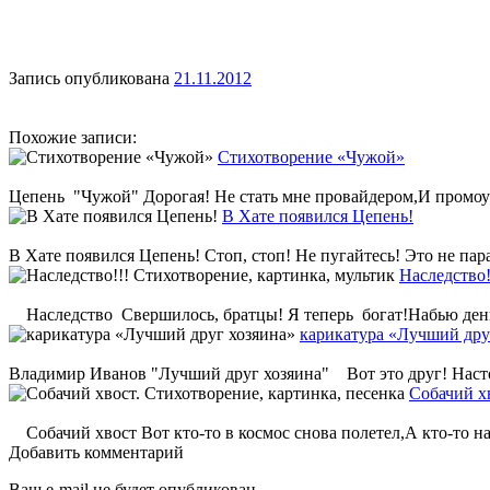
Запись опубликована
21.11.2012
Похожие записи:
Стихотворение «Чужой»
Цепень "Чужой" Дорогая! Не стать мне провайдером,И промоут
В Хате появился Цепень!
В Хате появился Цепень! Стоп, стоп! Не пугайтесь! Это не параз
Наследство!
Наследство Свершилось, братцы! Я теперь богат!Набью деньг
карикатура «Лучший дру
Владимир Иванов "Лучший друг хозяина" Вот это друг! Настоящ
Собачий хв
Собачий хвост Вот кто-то в космос снова полетел,А кто-то на
Добавить комментарий
Ваш e-mail не будет опубликован.