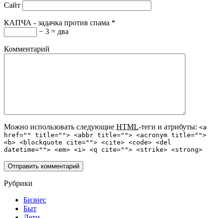
Сайт
КАПЧА - задачка против спама
*
− 3 = два
Комментарий
Можно использовать следующие
HTML
-теги и атрибуты:
<a
href="" title=""> <abbr title=""> <acronym title="">
<b> <blockquote cite=""> <cite> <code> <del
datetime=""> <em> <i> <q cite=""> <strike> <strong>
Рубрики
Бизнес
Быт
Дети