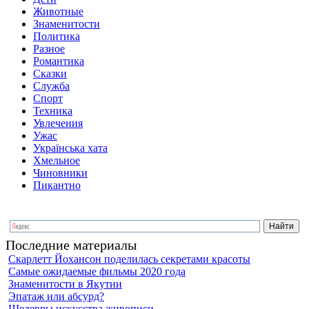
Животные
Знаменитости
Политика
Разное
Романтика
Сказки
Служба
Спорт
Техника
Увлечения
Ужас
Українська хата
Хмельное
Чиновники
Пикантно
Последние материалы
Скарлетт Йохансон поделилась секретами красоты
Самые ожидаемые фильмы 2020 года
Знаменитости в Якутии
Эпатаж или абсурд?
Шедевры искусства живописи