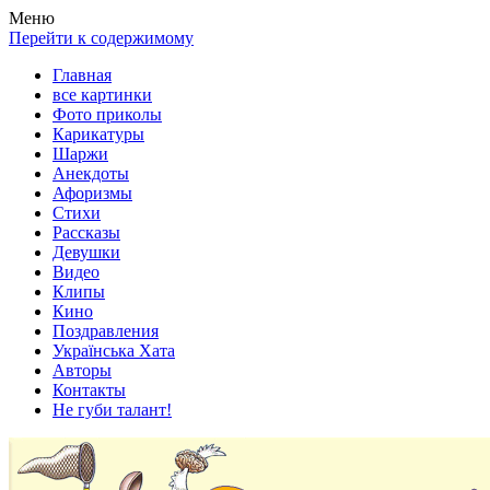
Весела хата — прикольные картинки, смешные истории,
Покажем всем ваши фото приколы, карикатуры, шаржи, стихи,
Меню
клипы!
рассказы, видео и песни!
Перейти к содержимому
Главная
все картинки
Фото приколы
Карикатуры
Шаржи
Анекдоты
Афоризмы
Стихи
Рассказы
Девушки
Видео
Клипы
Кино
Поздравления
Українська Хата
Авторы
Контакты
Не губи талант!