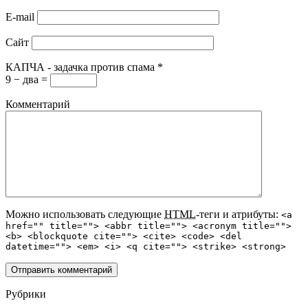
E-mail
Сайт
КАПЧА - задачка против спама
*
9 − два =
Комментарий
Можно использовать следующие
HTML
-теги и атрибуты:
<a
href="" title=""> <abbr title=""> <acronym title="">
<b> <blockquote cite=""> <cite> <code> <del
datetime=""> <em> <i> <q cite=""> <strike> <strong>
Рубрики