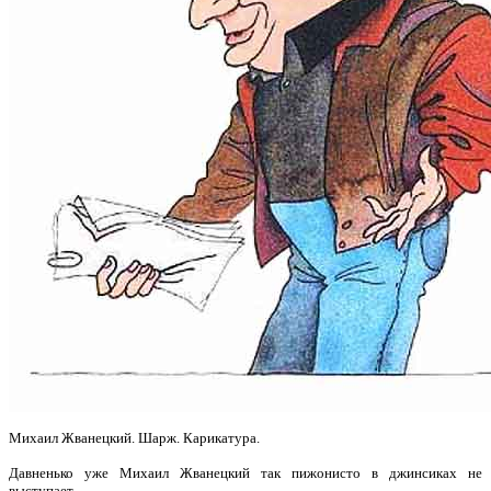
Михаил Жванецкий. Шарж. Карикатура.
Давненько уже Михаил Жванецкий так пижонисто в джинсиках не
выступает.