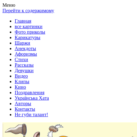
Весела хата — прикольные картинки, смешные истории,
Покажем всем ваши фото приколы, карикатуры, шаржи, стихи,
Меню
клипы!
рассказы, видео и песни!
Перейти к содержимому
Главная
все картинки
Фото приколы
Карикатуры
Шаржи
Анекдоты
Афоризмы
Стихи
Рассказы
Девушки
Видео
Клипы
Кино
Поздравления
Українська Хата
Авторы
Контакты
Не губи талант!