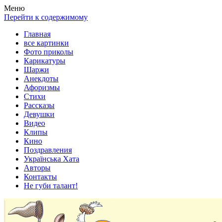
Весела хата — прикольные картинки, смешные истории,
Покажем всем ваши фото приколы, карикатуры, шаржи, стихи,
Меню
клипы!
рассказы, видео и песни!
Перейти к содержимому
Главная
все картинки
Фото приколы
Карикатуры
Шаржи
Анекдоты
Афоризмы
Стихи
Рассказы
Девушки
Видео
Клипы
Кино
Поздравления
Українська Хата
Авторы
Контакты
Не губи талант!