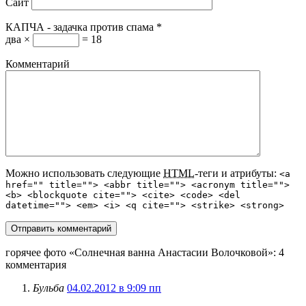
Сайт
КАПЧА - задачка против спама
*
два ×
= 18
Комментарий
Можно использовать следующие
HTML
-теги и атрибуты:
<a
href="" title=""> <abbr title=""> <acronym title="">
<b> <blockquote cite=""> <cite> <code> <del
datetime=""> <em> <i> <q cite=""> <strike> <strong>
горячее фото «Солнечная ванна Анастасии Волочковой»
: 4
комментария
Бульба
04.02.2012 в 9:09 пп