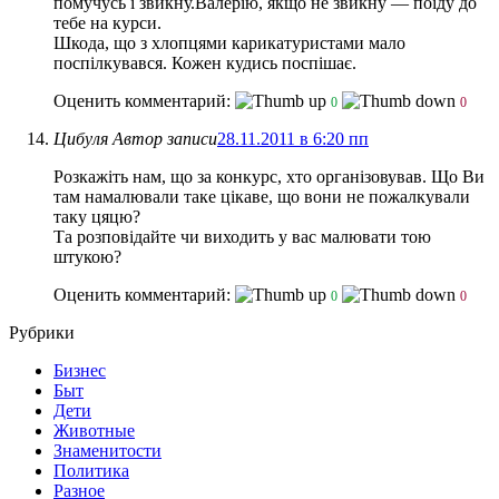
помучусь і звикну.Валерію, якщо не звикну — поїду до
тебе на курси.
Шкода, що з хлопцями карикатуристами мало
поспілкувався. Кожен кудись поспішає.
Оценить комментарий:
0
0
Цибуля
Автор записи
28.11.2011 в 6:20 пп
Розкажіть нам, що за конкурс, хто організовував. Що Ви
там намалювали таке цікаве, що вони не пожалкували
таку цяцю?
Та розповідайте чи виходить у вас малювати тою
штукою?
Оценить комментарий:
0
0
Рубрики
Бизнес
Быт
Дети
Животные
Знаменитости
Политика
Разное