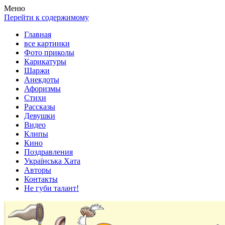
Весела хата — прикольные картинки, смешные истории,
Покажем всем ваши фото приколы, карикатуры, шаржи, стихи,
Меню
клипы!
рассказы, видео и песни!
Перейти к содержимому
Главная
все картинки
Фото приколы
Карикатуры
Шаржи
Анекдоты
Афоризмы
Стихи
Рассказы
Девушки
Видео
Клипы
Кино
Поздравления
Українська Хата
Авторы
Контакты
Не губи талант!