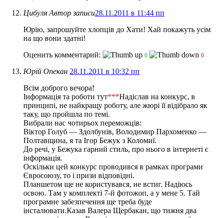
Цибуля
Автор записи
28.11.2011 в 11:44 пп
Юрію, запрошуйте хлопців до Хати! Хай покажуть усім
на що вони здатні!
Оценить комментарий:
0
0
Юрій Опекан
28.11.2011 в 10:32 пп
Всім доброго вечора!
Інформація та роботи тут
***
Надіслав на конкурс, в
принципі, не найкращу роботу, але жюрі її відібрало як
таку, що пройшла по темі.
Вибрали нас чотирьох переможців:
Віктор Голуб — Здолбунів, Володимир Пархоменко —
Полтавщина, я та Ігор Бежук з Коломиї.
До речі, у Бежука гарний стиль, про нього в інтернеті є
інформація.
Оскільки цей конкурс проводився в рамках програми
Євросоюзу, то і призи відповідні.
Планшетом ще не користувався, не встиг. Надіюсь
освою. Там у комплекті 7-й фотожоп, а у мене 5. Тай
програмне забезпечення ще треба буде
інсталювати.Казав Валера Щербакан, що тижня два