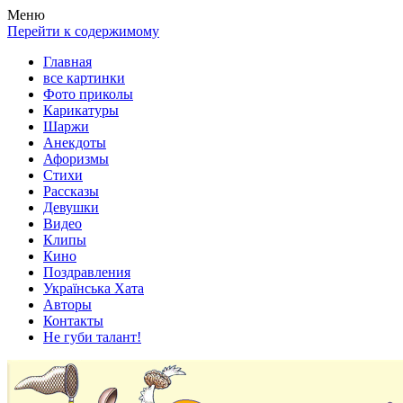
Весела хата — прикольные картинки, смешные истории,
Покажем всем ваши фото приколы, карикатуры, шаржи, стихи,
Меню
клипы!
рассказы, видео и песни!
Перейти к содержимому
Главная
все картинки
Фото приколы
Карикатуры
Шаржи
Анекдоты
Афоризмы
Стихи
Рассказы
Девушки
Видео
Клипы
Кино
Поздравления
Українська Хата
Авторы
Контакты
Не губи талант!