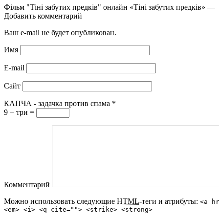
Фільм "Тіні забутих предків" онлайн «Тіні забутих предків» — 
Добавить комментарий
Ваш e-mail не будет опубликован.
Имя
E-mail
Сайт
КАПЧА - задачка против спама
*
9 − три =
Комментарий
Можно использовать следующие
HTML
-теги и атрибуты:
<a h
<em> <i> <q cite=""> <strike> <strong>