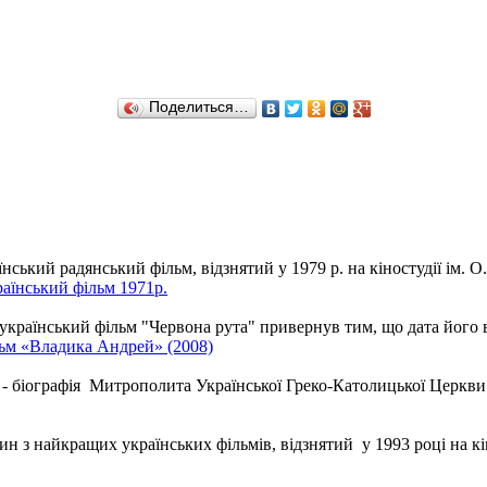
Поделиться…
ький радянський фільм, відзнятий у 1979 р. на кіностудії ім. О
аїнський фільм 1971р.
країнський фільм "Червона рута" привернув тим, що дата його вих
льм «Владика Андрей» (2008)
у - біографія Митрополита Української Греко-Католицької Церкви
 з найкращих українських фільмів, відзнятий у 1993 році на кіно