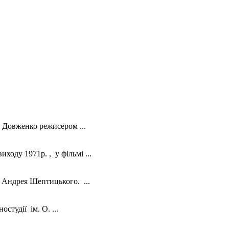
. Довженко режисером ...
оду 1971р. , у фільмі ...
 Андрея Шептицького. ...
студії ім. О. ...