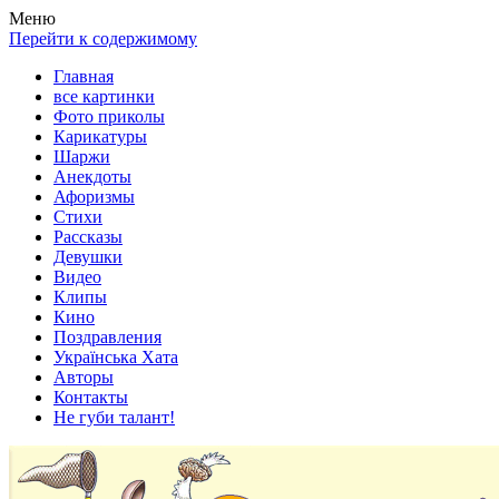
Весела хата — прикольные картинки, смешные истории, клипы
Покажем всем ваши фото приколы, карикатуры, шаржи, стихи, 
Меню
Перейти к содержимому
Главная
все картинки
Фото приколы
Карикатуры
Шаржи
Анекдоты
Афоризмы
Стихи
Рассказы
Девушки
Видео
Клипы
Кино
Поздравления
Українська Хата
Авторы
Контакты
Не губи талант!