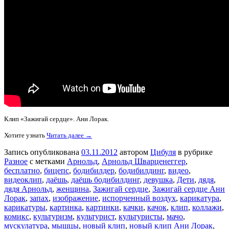
Клип «Зажигай сердце». Ани Лорак.
Хотите узнать
Читать далее →
Запись опубликована
03.11.2012
автором
Цибуля
в рубрике
Разное
с метками
Арнольд
,
Арнольд Шварценеггер
,
бесплатно
,
бицепс
,
бодибилдер
,
бодибилдинг
,
видео
,
видеоклип
,
даёшь
,
даёшь бодибилдинг
,
девушка
,
Дети
,
дядя
,
дядя Арнольд
,
женщина
,
Зажигай сердце
,
Зажигай сердце Ани
Лорак
,
запах
,
изображение
,
испорченный воздух
,
карикатура
,
карикатуры
,
картинка
,
картинки
,
качки
,
качок
,
клип
,
коллажи
,
комикс
,
культуризм
,
культурист
,
культуристы
,
мачо
,
мускулатура
,
мышцы
,
новый клип
,
новый клип Ани Лорак
,