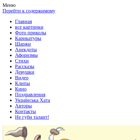
Весела хата — прикольные картинки, смешные истории,
Покажем всем ваши фото приколы, карикатуры, шаржи, стихи,
Меню
клипы!
рассказы, видео и песни!
Перейти к содержимому
Главная
все картинки
Фото приколы
Карикатуры
Шаржи
Анекдоты
Афоризмы
Стихи
Рассказы
Девушки
Видео
Клипы
Кино
Поздравления
Українська Хата
Авторы
Контакты
Не губи талант!