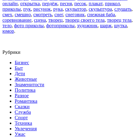
онлайн
,
открытка
,
пердёж
,
песня
,
песок
,
плакат
,
прикол
,
приколы
,
пук
,
рисунок
,
рука
,
скульптор
,
скульптура
,
слушать
,
смех
,
смешно
,
смотреть
,
снег
,
снеговик
,
снежная баба
,
соревнование
,
сцена
,
творец
,
творец своего тела
,
творец тела
,
тело
,
фото приколы
,
фотоприколы
,
художник
,
шарж
,
шутка
,
юмор
.
Рубрики
Бизнес
Быт
Дети
Животные
Знаменитости
Политика
Разное
Романтика
Сказки
Служба
Спорт
Техника
Увлечения
Ужас