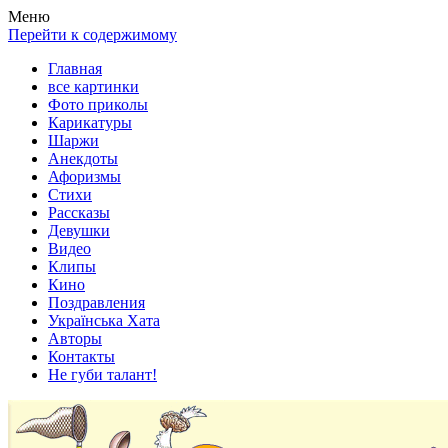
Весела хата — прикольные картинки, смешные истории,
Покажем всем ваши фото приколы, карикатуры, шаржи, стихи,
Меню
клипы!
рассказы, видео и песни!
Перейти к содержимому
Главная
все картинки
Фото приколы
Карикатуры
Шаржи
Анекдоты
Афоризмы
Стихи
Рассказы
Девушки
Видео
Клипы
Кино
Поздравления
Українська Хата
Авторы
Контакты
Не губи талант!