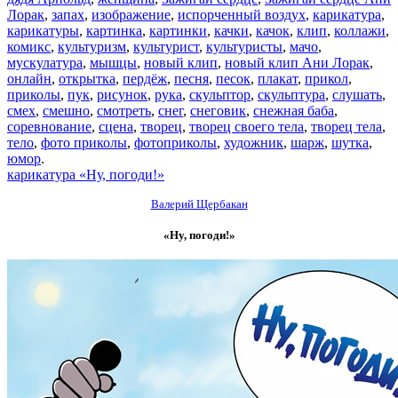
Лорак
,
запах
,
изображение
,
испорченный воздух
,
карикатура
,
карикатуры
,
картинка
,
картинки
,
качки
,
качок
,
клип
,
коллажи
,
комикс
,
культуризм
,
культурист
,
культуристы
,
мачо
,
мускулатура
,
мышцы
,
новый клип
,
новый клип Ани Лорак
,
онлайн
,
открытка
,
пердёж
,
песня
,
песок
,
плакат
,
прикол
,
приколы
,
пук
,
рисунок
,
рука
,
скульптор
,
скульптура
,
слушать
,
смех
,
смешно
,
смотреть
,
снег
,
снеговик
,
снежная баба
,
соревнование
,
сцена
,
творец
,
творец своего тела
,
творец тела
,
тело
,
фото приколы
,
фотоприколы
,
художник
,
шарж
,
шутка
,
юмор
.
карикатура «Ну, погоди!»
Валерий Щербакан
«Ну, погоди!»