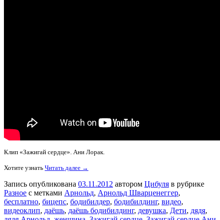
Клип «Зажигай сердце». Ани Лорак.
Хотите узнать
Читать далее →
Запись опубликована
03.11.2012
автором
Цибуля
в рубрике
Разное
с метками
Арнольд
,
Арнольд Шварценеггер
,
бесплатно
,
бицепс
,
бодибилдер
,
бодибилдинг
,
видео
,
видеоклип
,
даёшь
,
даёшь бодибилдинг
,
девушка
,
Дети
,
дядя
,
дядя Арнольд
,
женщина
,
Зажигай сердце
,
Зажигай сердце Ани