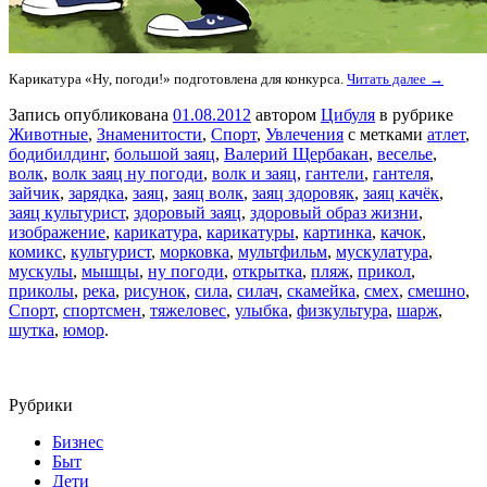
Карикатура «Ну, погоди!» подготовлена для конкурса.
Читать далее →
Запись опубликована
01.08.2012
автором
Цибуля
в рубрике
Животные
,
Знаменитости
,
Спорт
,
Увлечения
с метками
атлет
,
бодибилдинг
,
большой заяц
,
Валерий Щербакан
,
веселье
,
волк
,
волк заяц ну погоди
,
волк и заяц
,
гантели
,
гантеля
,
зайчик
,
зарядка
,
заяц
,
заяц волк
,
заяц здоровяк
,
заяц качёк
,
заяц культурист
,
здоровый заяц
,
здоровый образ жизни
,
изображение
,
карикатура
,
карикатуры
,
картинка
,
качок
,
комикс
,
культурист
,
морковка
,
мультфильм
,
мускулатура
,
мускулы
,
мышцы
,
ну погоди
,
открытка
,
пляж
,
прикол
,
приколы
,
река
,
рисунок
,
сила
,
силач
,
скамейка
,
смех
,
смешно
,
Спорт
,
спортсмен
,
тяжеловес
,
улыбка
,
физкультура
,
шарж
,
шутка
,
юмор
.
Рубрики
Бизнес
Быт
Дети