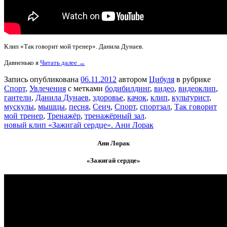
Клип «Так говорит мой тренер». Данила Дунаев.
Давненько я
Читать далее →
Запись опубликована
06.11.2012
автором
Цибуля
в рубрике
Спорт
,
Увлечения
с метками
бодибилдинг
,
видео
,
видеоклип
,
гантели
,
Данила Дунаев
,
здоровье
,
качок
,
клип
,
культурист
,
мускулы
,
мышцы
,
песня
,
Сеич
,
Спорт
,
спортзал
,
Так говорит
мой тренер
,
Тренажёр
,
тренажёрный зал
.
новый клип «Зажигай сердце». Ани Лорак
Ани Лорак
«Зажигай сердце»