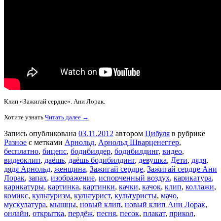
Клип «Зажигай сердце». Ани Лорак.
Хотите узнать
Читать далее →
Запись опубликована
03.11.2012
автором
Цибуля
в рубрике
Разное
с метками
Арнольд
,
Арнольд Шварценеггер
,
бесплатно
,
бицепс
,
бодибилдер
,
бодибилдинг
,
видео
,
видеоклип
,
даёшь
,
даёшь бодибилдинг
,
девушка
,
Дети
,
дядя
,
дядя Арнольд
,
женщина
,
Зажигай сердце
,
Зажигай сердце Ани
Лорак
,
запах
,
изображение
,
испорченный воздух
,
карикатура
,
карикатуры
,
картинка
,
картинки
,
качки
,
качок
,
клип
,
коллажи
,
комикс
,
культуризм
,
культурист
,
культуристы
,
мачо
,
мускулатура
,
мышцы
,
новый клип
,
новый клип Ани Лорак
,
онлайн
,
открытка
,
пердёж
,
песня
,
песок
,
плакат
,
прикол
,