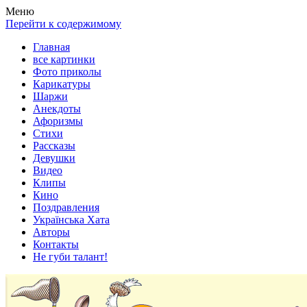
Весела хата — прикольные картинки, смешные истории,
Покажем всем ваши фото приколы, карикатуры, шаржи, стихи,
Меню
клипы!
рассказы, видео и песни!
Перейти к содержимому
Главная
все картинки
Фото приколы
Карикатуры
Шаржи
Анекдоты
Афоризмы
Стихи
Рассказы
Девушки
Видео
Клипы
Кино
Поздравления
Українська Хата
Авторы
Контакты
Не губи талант!