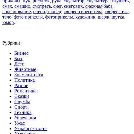
приколы
,
пук
,
рисунок
,
рука
,
скульптор
,
скульптура
,
слушать
,
смех
,
смешно
,
смотреть
,
снег
,
снеговик
,
снежная баба
,
соревнование
,
сцена
,
творец
,
творец своего тела
,
творец тела
,
тело
,
фото приколы
,
фотоприколы
,
художник
,
шарж
,
шутка
,
юмор
.
Рубрики
Бизнес
Быт
Дети
Животные
Знаменитости
Политика
Разное
Романтика
Сказки
Служба
Спорт
Техника
Увлечения
Ужас
Українська хата
Хмельное