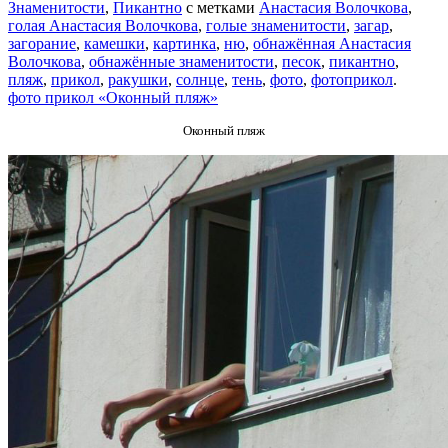
Знаменитости
,
Пикантно
с метками
Анастасия Волочкова
,
голая Анастасия Волочкова
,
голые знаменитости
,
загар
,
загорание
,
камешки
,
картинка
,
ню
,
обнажённая Анастасия
Волочкова
,
обнажённые знаменитости
,
песок
,
пикантно
,
пляж
,
прикол
,
ракушки
,
солнце
,
тень
,
фото
,
фотоприкол
.
фото прикол «Оконный пляж»
Оконный пляж