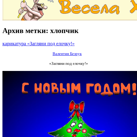
Архив метки:
хлопчик
карикатура «Загляни под елочку!»
Валентин Безрук
«Загляни под елочку!»