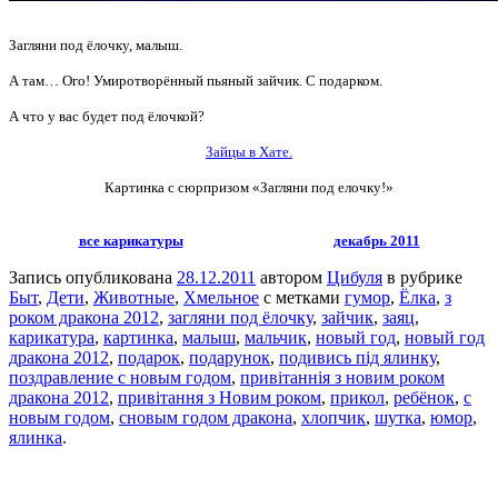
Загляни под ёлочку, малыш.
А там… Ого! Умиротворённый пьяный зайчик. С подарком.
А что у вас будет под ёлочкой?
Зайцы в Хате.
Картинка с сюрпризом «Загляни под елочку!»
все карикатуры
декабрь 2011
Запись опубликована
28.12.2011
автором
Цибуля
в рубрике
Быт
,
Дети
,
Животные
,
Хмельное
с метками
гумор
,
Ёлка
,
з
роком дракона 2012
,
загляни под ёлочку
,
зайчик
,
заяц
,
карикатура
,
картинка
,
малыш
,
мальчик
,
новый год
,
новый год
дракона 2012
,
подарок
,
подарунок
,
подивись під ялинку
,
поздравление с новым годом
,
привітаннія з новим роком
дракона 2012
,
привітання з Новим роком
,
прикол
,
ребёнок
,
с
новым годом
,
сновым годом дракона
,
хлопчик
,
шутка
,
юмор
,
ялинка
.