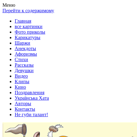
Весела хата — прикольные картинки, смешные истории,
Покажем всем ваши фото приколы, карикатуры, шаржи, стихи,
Меню
клипы!
рассказы, видео и песни!
Перейти к содержимому
Главная
все картинки
Фото приколы
Карикатуры
Шаржи
Анекдоты
Афоризмы
Стихи
Рассказы
Девушки
Видео
Клипы
Кино
Поздравления
Українська Хата
Авторы
Контакты
Не губи талант!