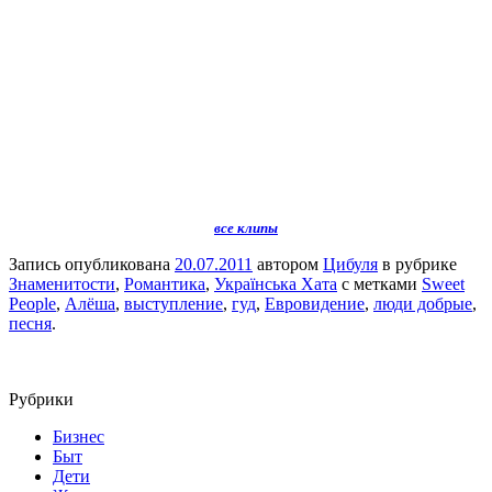
все клипы
Запись опубликована
20.07.2011
автором
Цибуля
в рубрике
Знаменитости
,
Романтика
,
Українська Хата
с метками
Sweet
People
,
Алёша
,
выступление
,
гуд
,
Евровидение
,
люди добрые
,
песня
.
Рубрики
Бизнес
Быт
Дети