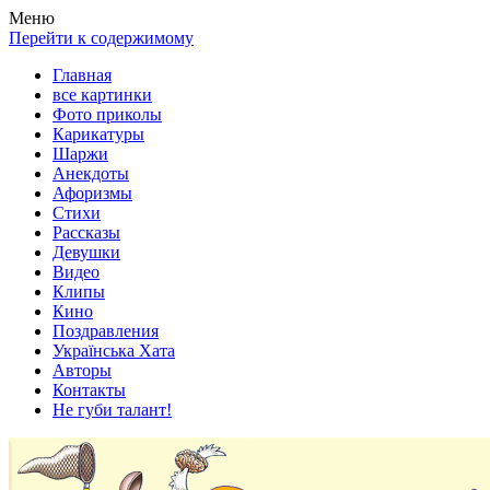
Весела хата — прикольные картинки, смешные истории,
Покажем всем ваши фото приколы, карикатуры, шаржи, стихи,
Меню
клипы!
рассказы, видео и песни!
Перейти к содержимому
Главная
все картинки
Фото приколы
Карикатуры
Шаржи
Анекдоты
Афоризмы
Стихи
Рассказы
Девушки
Видео
Клипы
Кино
Поздравления
Українська Хата
Авторы
Контакты
Не губи талант!