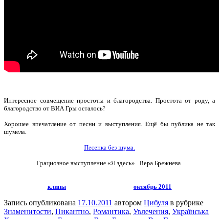
Интересное совмещение простоты и благородства. Простота от роду, а
благородство от ВИА Гры осталось?
Хорошее впечатление от песни и выступления. Ещё бы публика не так
шумела.
Песенка без шума.
Грациозное выступление «Я здесь».
Вера Брежнева.
клипы
октябрь 2011
Запись опубликована
17.10.2011
автором
Цибуля
в рубрике
Знаменитости
,
Пикантно
,
Романтика
,
Увлечения
,
Українська