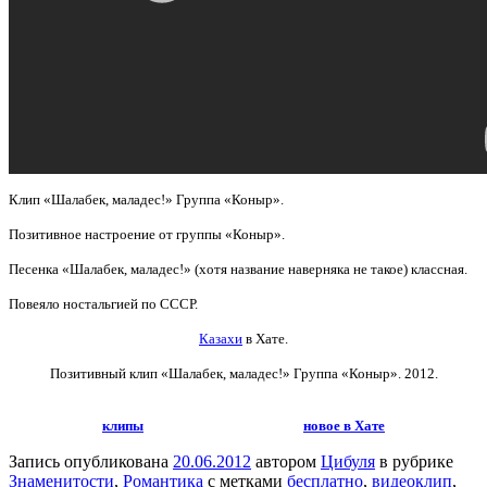
Клип «Шалабек, маладес!» Группа «Коныр».
Позитивное настроение от группы «Коныр».
Песенка «Шалабек, маладес!» (хотя название наверняка не такое) классная.
Повеяло ностальгией по СССР.
Казахи
в Хате.
Позитивный клип «Шалабек, маладес!» Группа «Коныр»
. 2012.
клипы
новое в Хате
Запись опубликована
20.06.2012
автором
Цибуля
в рубрике
Знаменитости
,
Романтика
с метками
бесплатно
,
видеоклип
,