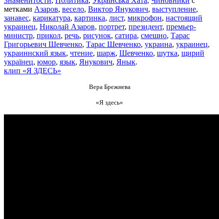
Знаменитости
,
Политика
,
Українська Хата
,
Чиновники
с
метками
Азаров
,
весело
,
Виктор Янукович
,
выступление
,
занавес
,
карикатура
,
картинка
,
лист
,
микрофон
,
настоящий
украинец
,
Николай Азаров
,
портрет
,
президент
,
премьер-
министр
,
прикол
,
речь
,
рисунок
,
сатира
,
смешно
,
Тарас
Григорьевич Шевченко
,
Тарас Шевченко
,
украина
,
украинец
,
украиннский язык
,
чтение
,
шарж
,
Шевченко
,
шутка
,
щирий
українец
,
юмор
,
язык
,
Янукович
,
Янык
.
клип «Я ЗДЕСЬ»
Вера Брежнева
«Я здесь»