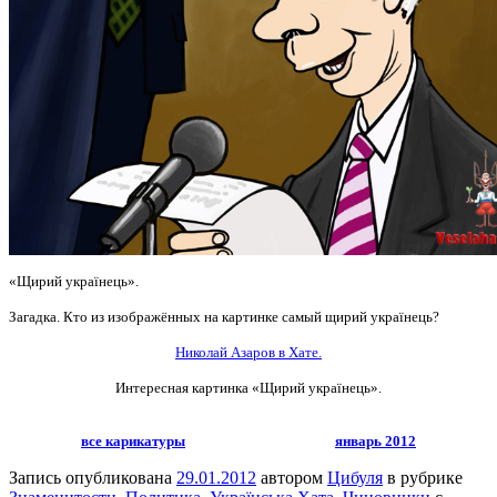
«Щирий українець».
Загадка. Кто из изображённых на картинке самый щирий українець?
Николай Азаров в Хате.
Интересная картинка «Щирий українець».
все карикатуры
январь 2012
Запись опубликована
29.01.2012
автором
Цибуля
в рубрике