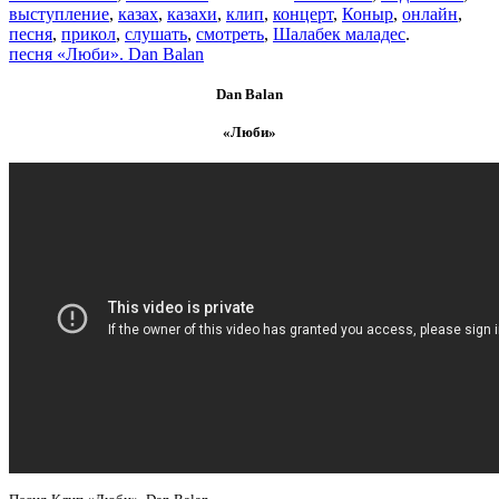
выступление
,
казах
,
казахи
,
клип
,
концерт
,
Коныр
,
онлайн
,
песня
,
прикол
,
слушать
,
смотреть
,
Шалабек маладес
.
песня «Люби». Dan Balan
Dan Balan
«Люби»