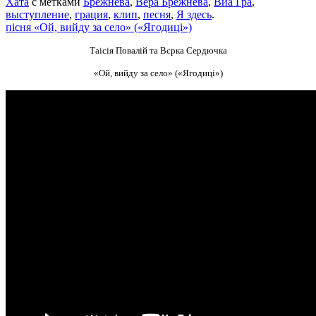
Хата
с метками
Брежнева
,
Вера Брежнева
,
Виа Гра
,
выступление
,
грация
,
клип
,
песня
,
Я здесь
.
пісня «Ой, вийду за село» («Ягодиці»)
Таісія Повалій та Вєрка Сердючка
«Ой, вийду за село» («Ягодиці»)