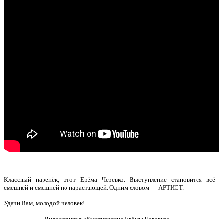
Классный паренёк, этот Ерёма Черевко. Выступление становится всё
смешней и смешней по нарастающей. Одним словом — АРТИСТ.
Удачи Вам, молодой человек!
Видеоприкол «Выступление Ерёмы Черевко».