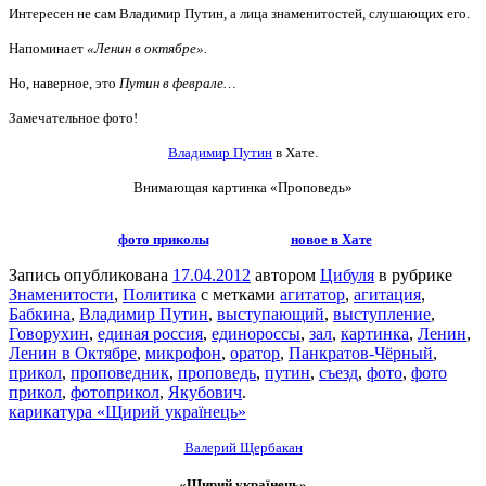
Интересен не сам Владимир Путин, а лица знаменитостей, слушающих его.
Напоминает
«Ленин в октябре».
Но, наверное, это
Путин в феврале…
Замечательное фото!
Владимир Путин
в Хате.
Внимающая картинка
«Проповедь»
фото приколы
новое в Хате
Запись опубликована
17.04.2012
автором
Цибуля
в рубрике
Знаменитости
,
Политика
с метками
агитатор
,
агитация
,
Бабкина
,
Владимир Путин
,
выступающий
,
выступление
,
Говорухин
,
единая россия
,
единороссы
,
зал
,
картинка
,
Ленин
,
Ленин в Октябре
,
микрофон
,
оратор
,
Панкратов-Чёрный
,
прикол
,
проповедник
,
проповедь
,
путин
,
съезд
,
фото
,
фото
прикол
,
фотоприкол
,
Якубович
.
карикатура «Щирий українець»
Валерий Щербакан
«Щирий українець»