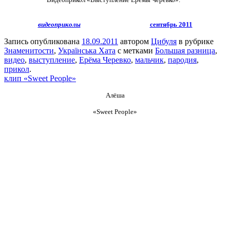
видеоприколы
сентябрь 2011
Запись опубликована
18.09.2011
автором
Цибуля
в рубрике
Знаменитости
,
Українська Хата
с метками
Большая разница
,
видео
,
выступление
,
Ерёма Черевко
,
мальчик
,
пародия
,
прикол
.
клип «Sweet People»
Алёша
«Sweet People»