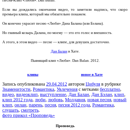
Песня-Клип «Люби». Dan Balan.
Если вы дождались окончания видео, то заметили надпись, что скоро
премьера клипа, который мы обязательно покажем.
Он конечно украсит песню «Люби» Дана Балана (или Бэлана).
Но главный козырь Далана, по-моему — это его голос и внешность.
А этого, в этом видео — песне — клипе, для девушек достаточно.
Дан Балан
в Хате.
Пьянящий клип «Люби». Dan Balan
. 2012.
клипы
новое в Хате
Запись опубликована
29.04.2012
автором
Цибуля
в рубрике
Знаменитости
,
Романтика
,
Увлечения
с метками
бесплатно
,
видео
,
видеоклип
,
выступление
,
Дан Балан
,
Дан Бэлан
,
клип
,
клип 2012 года
,
люби
,
любовь
,
Молдавия
,
новая песня
,
новый
клип
,
онлан
,
парень
,
песня
,
песня 2012 года
,
Романтика
,
слушать
,
смотреть
.
фото прикол «Проповедь»
Проповедь