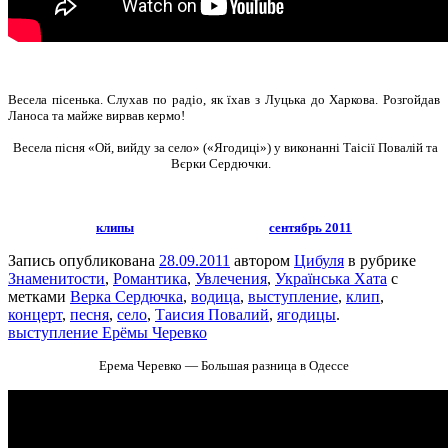
Весела пісенька. Слухав по радіо, як їхав з Луцька до Харкова. Розгойдав
Ланоса та майже вирвав кермо!
Весела пісня «Ой, вийду за село» («Ягодиці») у виконанні Таісії Повалій та
Вєрки Сердючки.
клипы
сентябрь 2011
Запись опубликована
28.09.2011
автором
Цибуля
в рубрике
Знаменитости
,
Романтика
,
Увлечения
,
Українська Хата
с
метками
Верка Сердючка
,
водица
,
выступление
,
клип
,
концерт
,
песня
,
село
,
Таисия Повалий
,
ягодицы
.
выступление Ерёмы Черевко
Ерема Черевко — Большая разница в Одессе