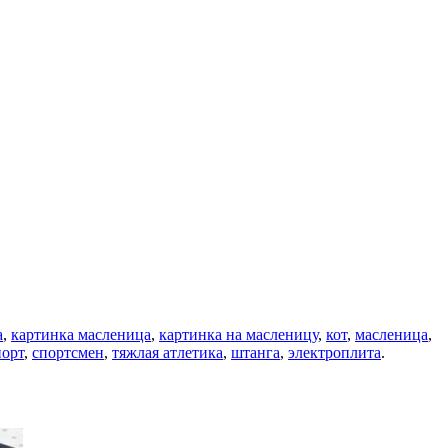
а
,
картинка масленица
,
картинка на масленицу
,
кот
,
масленица
,
орт
,
спортсмен
,
тяжлая атлетика
,
штанга
,
электроплита
.