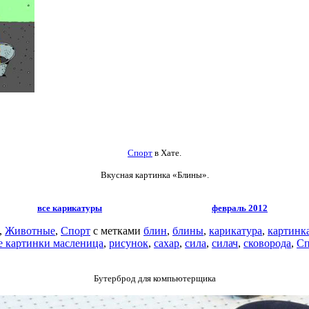
Спорт
в Хате.
Вкусная картинка «Блины».
все карикатуры
февраль 2012
,
Животные
,
Спорт
с метками
блин
,
блины
,
карикатура
,
картинк
 картинки масленица
,
рисунок
,
сахар
,
сила
,
силач
,
сковорода
,
Сп
Бутерброд для компьютерщика