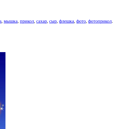
а
,
мышка
,
прикол
,
сахар
,
сыр
,
флешка
,
фото
,
фотоприкол
.