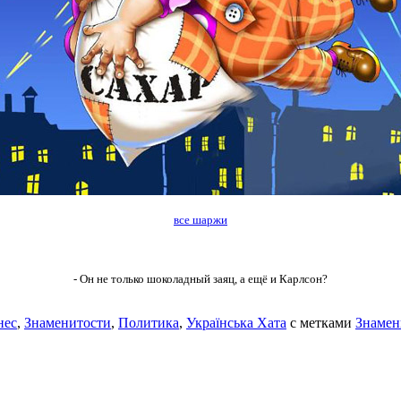
все шаржи
- Он не только шоколадный заяц, а ещё и Карлсон?
нес
,
Знаменитости
,
Политика
,
Українська Хата
с метками
Знамен