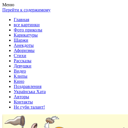
Весела хата — прикольные картинки, смешные истории, клипы
Покажем всем ваши фото приколы, карикатуры, шаржи, стихи, 
Меню
Перейти к содержимому
Главная
все картинки
Фото приколы
Карикатуры
Шаржи
Анекдоты
Афоризмы
Стихи
Рассказы
Девушки
Видео
Клипы
Кино
Поздравления
Українська Хата
Авторы
Контакты
Не губи талант!