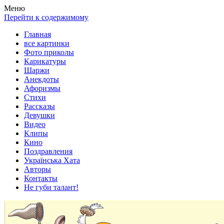
Весела хата — прикольные картинки, смешные истории, клипы
Покажем всем ваши фото приколы, карикатуры, шаржи, стихи, 
Меню
Перейти к содержимому
Главная
все картинки
Фото приколы
Карикатуры
Шаржи
Анекдоты
Афоризмы
Стихи
Рассказы
Девушки
Видео
Клипы
Кино
Поздравления
Українська Хата
Авторы
Контакты
Не губи талант!