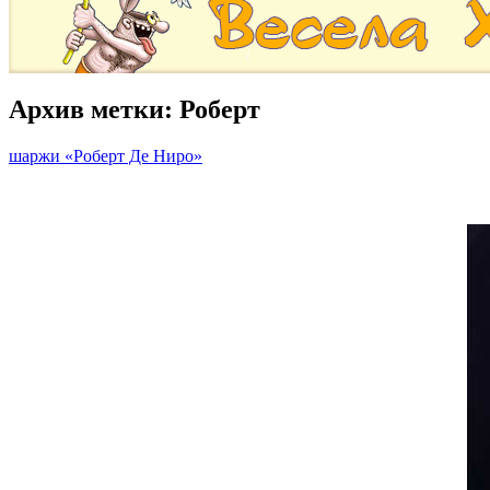
Архив метки:
Роберт
шаржи «Роберт Де Ниро»