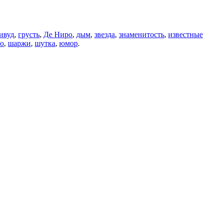
ивуд
,
грусть
,
Де Ниро
,
дым
,
звезда
,
знаменитость
,
известные
о
,
шаржи
,
шутка
,
юмор
.