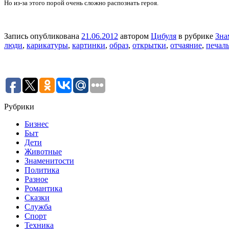
Но из-за этого порой очень сложно распознать героя.
Запись опубликована
21.06.2012
автором
Цибуля
в рубрике
Зна
люди
,
карикатуры
,
картинки
,
образ
,
открытки
,
отчаяние
,
печал
Рубрики
Бизнес
Быт
Дети
Животные
Знаменитости
Политика
Разное
Романтика
Сказки
Служба
Спорт
Техника