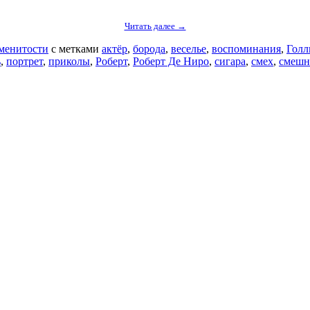
Читать далее →
менитости
с метками
актёр
,
борода
,
веселье
,
воспоминания
,
Голл
ь
,
портрет
,
приколы
,
Роберт
,
Роберт Де Ниро
,
сигара
,
смех
,
смешн