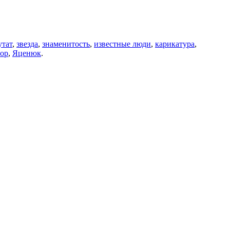
утат
,
звезда
,
знаменитость
,
известные люди
,
карикатура
,
ор
,
Яценюк
.