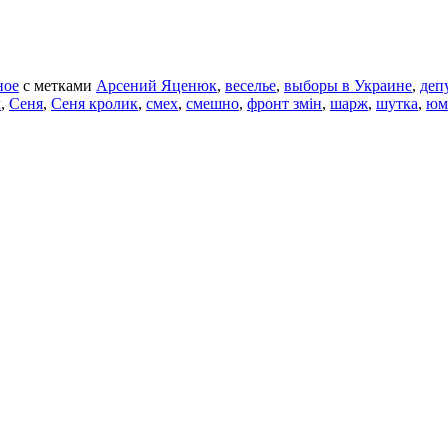
ное
с метками
Арсений Яценюк
,
веселье
,
выборы в Украине
,
деп
л
,
Сеня
,
Сеня кролик
,
смех
,
смешно
,
фронт змін
,
шарж
,
шутка
,
юм