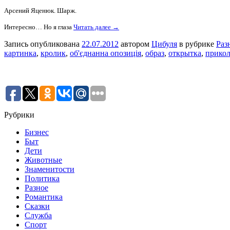
Арсений Яценюк. Шарж.
Интересно… Но я глаза
Читать далее →
Запись опубликована
22.07.2012
автором
Цибуля
в рубрике
Раз
картинка
,
кролик
,
об'єднанна опозиція
,
образ
,
открытка
,
прико
Рубрики
Бизнес
Быт
Дети
Животные
Знаменитости
Политика
Разное
Романтика
Сказки
Служба
Спорт