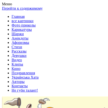
Весела хата — прикольные картинки, смешные истории, клипы
Покажем всем ваши фото приколы, карикатуры, шаржи, стихи, 
Меню
Перейти к содержимому
Главная
все картинки
Фото приколы
Карикатуры
Шаржи
Анекдоты
Афоризмы
Стихи
Рассказы
Девушки
Видео
Клипы
Кино
Поздравления
Українська Хата
Авторы
Контакты
Не губи талант!