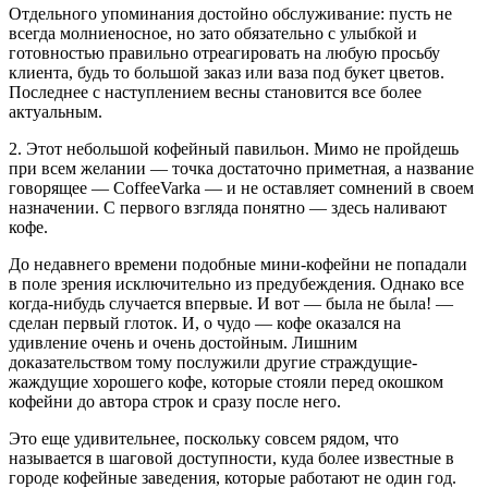
Отдельного упоминания достойно обслуживание: пусть не
всегда молниеносное, но зато обязательно с улыбкой и
готовностью правильно отреагировать на любую просьбу
клиента, будь то большой заказ или ваза под букет цветов.
Последнее с наступлением весны становится все более
актуальным.
2. Этот небольшой кофейный павильон. Мимо не пройдешь
при всем желании — точка достаточно приметная, а название
говорящее — CoffeeVarka — и не оставляет сомнений в своем
назначении. С первого взгляда понятно — здесь наливают
кофе.
До недавнего времени подобные мини-кофейни не попадали
в поле зрения исключительно из предубеждения. Однако все
когда-нибудь случается впервые. И вот — была не была! —
сделан первый глоток. И, о чудо — кофе оказался на
удивление очень и очень достойным. Лишним
доказательством тому послужили другие страждущие-
жаждущие хорошего кофе, которые стояли перед окошком
кофейни до автора строк и сразу после него.
Это еще удивительнее, поскольку совсем рядом, что
называется в шаговой доступности, куда более известные в
городе кофейные заведения, которые работают не один год.