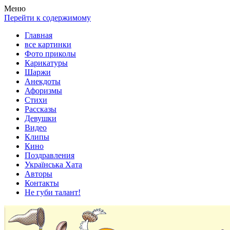
Весела хата — прикольные картинки, смешные истории,
Покажем всем ваши фото приколы, карикатуры, шаржи, стихи,
Меню
клипы!
рассказы, видео и песни!
Перейти к содержимому
Главная
все картинки
Фото приколы
Карикатуры
Шаржи
Анекдоты
Афоризмы
Стихи
Рассказы
Девушки
Видео
Клипы
Кино
Поздравления
Українська Хата
Авторы
Контакты
Не губи талант!