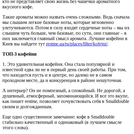
кто не представляет свою жизнь без чашечки ароматного
вкусного кофе.
Такие ароматы можно назвать очень сложными. Ведь сначала
мы слышим легкие базовые ноты, которые мгновенно
улетучиваются. Потом в силу входят сердечные ноты – мы их
слышим чуть больше, чем базовые, по сути, они главные – в
них заключается главный смысл аромата. Лучшие кофейни в
Киев вы найдете тут
restme.ua/ru/places/filter/kofejni/
.
ТОП-3 кофейни
1. Это удивительная кофейня. Она стала популярной и
известной едва ли не в первый день своей работы. При том,
что находится пусть и в центре, но далеко не в самом
проходном месте, да и конкуренция в районе нешуточная.
А интерьер? Он не помпезный, а спокойный. Не дорогой, а
душевный, атмосферный, запоминающийся. И все это вкупе,
как пишет restme, позволяет почувствовать себя в Smalldouble
своим и долгожданным.
Еще одно существенное замечание: кофе в Smalldouble
стабильно качественный и одинаковый (в лучшем смысле
этого слова).