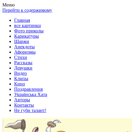
Весела хата — прикольные картинки, смешные истории,
Покажем всем ваши фото приколы, карикатуры, шаржи, стихи,
Меню
клипы!
рассказы, видео и песни!
Перейти к содержимому
Главная
все картинки
Фото приколы
Карикатуры
Шаржи
Анекдоты
Афоризмы
Стихи
Рассказы
Девушки
Видео
Клипы
Кино
Поздравления
Українська Хата
Авторы
Контакты
Не губи талант!