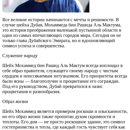
Все великие истории начинаются с мечты и решимости. В
случае шейха Дубая, Мохаммеда бин Рашида Аль Мактума,
это история преображения маленькой пустынной области в
один из самых впечатляющих городов мира. Сегодня он не
только глава Дубайского Эмирата, но и вдохновляющий
символ успеха и совершенства.
Служение народу
Шейх Мохаммед бин Рашид Аль Мактум всегда воплощал в
себе образ правителя, служащего своему народу с чистым
сердцем и неиссякаемым энтузиазмом. Его приоритеты всегда
были ясны — благополучие и процветание его сограждан.
Под его руководством, Дубай превратился в оазис
процветания и разнообразия.
Образ жизни
Шейх Мохаммед является примером роскоши и изысканности,
но его образ жизни также пропитан духом скромности и
теплоты. Его дом — не просто роскошное здание, это символ
гостеприимства и тепла, где каждый гость чувствует себя как