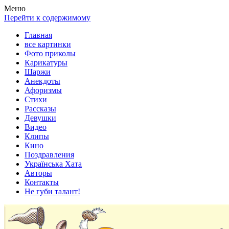
Весела хата — прикольные картинки, смешные истории,
Покажем всем ваши фото приколы, карикатуры, шаржи, стихи,
Меню
клипы!
рассказы, видео и песни!
Перейти к содержимому
Главная
все картинки
Фото приколы
Карикатуры
Шаржи
Анекдоты
Афоризмы
Стихи
Рассказы
Девушки
Видео
Клипы
Кино
Поздравления
Українська Хата
Авторы
Контакты
Не губи талант!