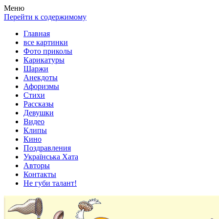
Весела хата — прикольные картинки, смешные истории,
Покажем всем ваши фото приколы, карикатуры, шаржи, стихи,
Меню
клипы!
рассказы, видео и песни!
Перейти к содержимому
Главная
все картинки
Фото приколы
Карикатуры
Шаржи
Анекдоты
Афоризмы
Стихи
Рассказы
Девушки
Видео
Клипы
Кино
Поздравления
Українська Хата
Авторы
Контакты
Не губи талант!