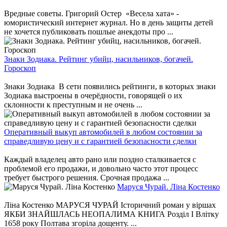
Вредные советы. Григорий Остер «Весела хата» -
юмористический интернет журнал. Но в день защиты детей
не хочется публиковать пошлые анекдоты про ...
Знаки Зодиака. Рейтинг убийц, насильников, богачей.
Гороскоп
Знаки Зодиака В сети появились рейтинги, в которых знаки
Зодиака выстроены в очерёдности, говорящей о их
склонности к преступным и не очень ...
Оперативный выкуп автомобилей в любом состоянии за
справедливую цену и с гарантией безопасности сделки
Каждый владелец авто рано или поздно сталкивается с
проблемой его продажи, и довольно часто этот процесс
требует быстрого решения. Срочная продажа ...
Маруся Чурай. Ліна Костенко
Ліна Костенко МАРУСЯ ЧУРАЙ Історичний роман у віршах
ЯКБИ ЗНАЙШЛАСЬ НЕОПАЛИМА КНИГА Розділ І Влітку
1658 року Полтава згоріла дощенту. ...