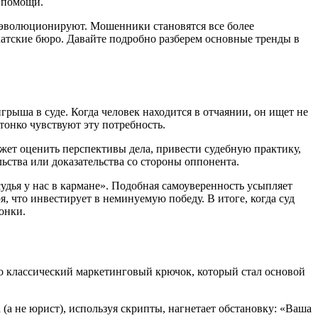
й помощи.
 эволюционируют. Мошенники становятся все более
атские бюро. Давайте подробно разберем основные тренды в
рыша в суде. Когда человек находится в отчаянии, он ищет не
тонко чувствуют эту потребность.
жет оценить перспективы дела, привести судебную практику,
льства или доказательства со стороны оппонента.
дья у нас в кармане». Подобная самоуверенность усыпляет
я, что инвестирует в неминуемую победу. В итоге, когда суд
онки.
о классический маркетинговый крючок, который стал основой
(а не юрист), используя скрипты, нагнетает обстановку: «Ваша