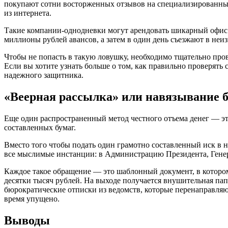
покупают сотни восторженных отзывов на специализированных
из интернета.
Такие компании-однодневки могут арендовать шикарный офис в
миллионы рублей авансов, а затем в один день съезжают в неи
Чтобы не попасть в такую ловушку, необходимо тщательно про
Если вы хотите узнать больше о том, как правильно проверять
надежного защитника.
«Веерная рассылка» или навязывание 
Еще один распространенный метод честного отъема денег — это
составленных бумаг.
Вместо того чтобы подать один грамотно составленный иск в 
все мыслимые инстанции: в Администрацию Президента, Генер
Каждое такое обращение — это шаблонный документ, в котором
десятки тысяч рублей. На выходе получается внушительная пап
бюрократические отписки из ведомств, которые перенаправляю
время упущено.
Выводы