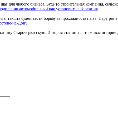
аг для любого бизнеса. Будь то строительная компания, сельско
одильник автомобильный как установить в багажник
, такшта будем вести борьбу за прохладность пыва. Пару раз в 
остове-на-Дону
аницу Старочеркасскую. История станицы - это живая история до