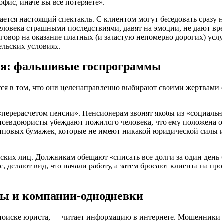
офис, иначе вы все потеряете».
вается настоящий спектакль. С клиентом могут беседовать сразу
овека страшными последствиями, давят на эмоции, не дают вре
овор на оказание платных (и зачастую непомерно дорогих) услуг. 
ельских условиях.
ия: фальшивые госпрограммы
я в том, что они целенаправленно выбирают своими жертвами 
перерасчетом пенсии». Пенсионерам звонят якобы из «социально
 псевдоюристы убеждают пожилого человека, что ему положена о
повых бумажек, которые не имеют никакой юридической силы и н
ких лиц. Должникам обещают «списать все долги за один день б
с, делают вид, что начали работу, а затем бросают клиента на п
ы и компании-однодневки
и поиске юриста, — читает информацию в интернете. Мошенники