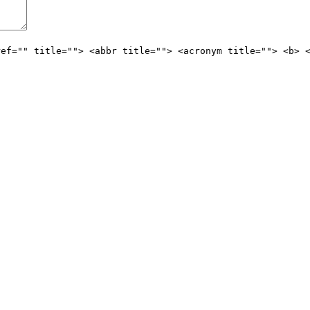
ref="" title=""> <abbr title=""> <acronym title=""> <b> 