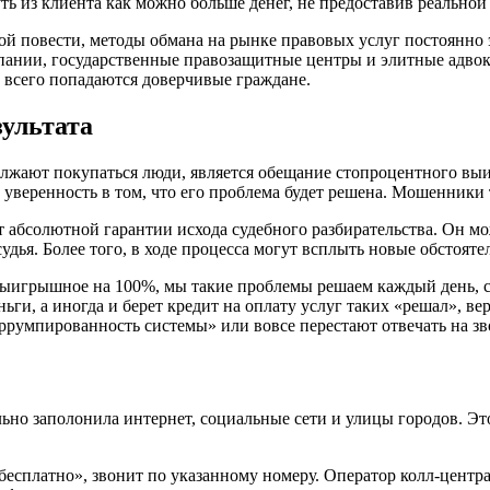
ь из клиента как можно больше денег, не предоставив реально
ой повести, методы обмана на рынке правовых услуг постоянно
пании, государственные правозащитные центры и элитные адвок
 всего попадаются доверчивые граждане.
ультата
лжают покупаться люди, является обещание стопроцентного выиг
уверенность в том, что его проблема будет решена. Мошенники 
 абсолютной гарантии исхода судебного разбирательства. Он мо
удья. Более того, в ходе процесса могут всплыть новые обстояте
выигрышное на 100%, мы такие проблемы решаем каждый день, су
ьги, а иногда и берет кредит на оплату услуг таких «решал», вер
ррумпированность системы» или вовсе перестают отвечать на зв
но заполонила интернет, социальные сети и улицы городов. Эт
есплатно», звонит по указанному номеру. Оператор колл-центра 