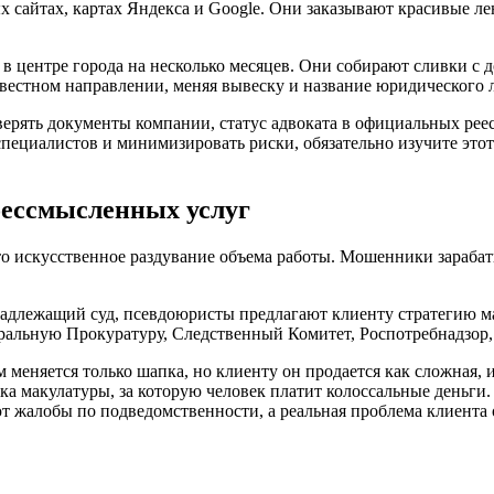
 сайтах, картах Яндекса и Google. Они заказывают красивые л
 центре города на несколько месяцев. Они собирают сливки с 
звестном направлении, меняя вывеску и название юридического 
верять документы компании, статус адвоката в официальных рее
 специалистов и минимизировать риски, обязательно изучите это
бессмысленных услуг
 искусственное раздувание объема работы. Мошенники зарабатыв
надлежащий суд, псевдоюристы предлагают клиенту стратегию м
альную Прокуратуру, Следственный Комитет, Роспотребнадзор,
 меняется только шапка, но клиенту он продается как сложная,
ка макулатуры, за которую человек платит колоссальные деньги
т жалобы по подведомственности, а реальная проблема клиента 