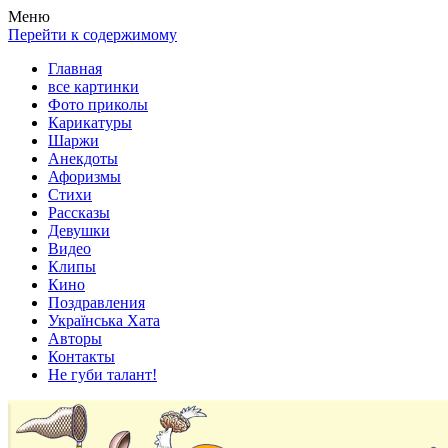
Весела хата — прикольные картинки, смешные истории, клипы
Покажем всем ваши фото приколы, карикатуры, шаржи, стихи, 
Меню
Перейти к содержимому
Главная
все картинки
Фото приколы
Карикатуры
Шаржи
Анекдоты
Афоризмы
Стихи
Рассказы
Девушки
Видео
Клипы
Кино
Поздравления
Українська Хата
Авторы
Контакты
Не губи талант!