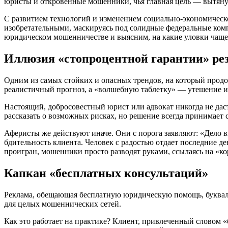
юристы и откровенные мошенники, чья главная цель — вытянут
С развитием технологий и изменением социально-экономическ
изобретательными, маскируясь под солидные федеральные ком
юридическом мошенничестве и выясним, на какие уловки чаще
Иллюзия «стопроцентной гарантии» рез
Одним из самых стойких и опасных трендов, на который продо
реалистичный прогноз, а «волшебную таблетку» — утешение и 
Настоящий, добросовестный юрист или адвокат никогда не даст
рассказать о возможных рисках, но решение всегда принимает с
Аферисты же действуют иначе. Они с порога заявляют: «Дело 
бдительность клиента. Человек с радостью отдает последние ден
проигран, мошенники просто разводят руками, ссылаясь на «ко
Капкан «бесплатных консультаций»
Реклама, обещающая бесплатную юридическую помощь, букваль
для целых мошеннических сетей.
Как это работает на практике? Клиент, привлеченный словом «б