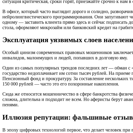
ситуация критическая, сроки горят, приезжайте срочно к нам в 
В офисе, который часто выглядит дорого и солидно, разворачи
нейролингвистического программирования. Они запугивают чел
одному — заставить клиента прямо здесь и сейчас подписать дог
стола, оформляют микрозайм или банковский кредит на грабит
Эксплуатация уязвимых слоев населен
Особый цинизм современных правовых мошенников заключаетс
инвалидов, малоимущих и людей, попавших в долговую яму.
Один из самых популярных трендов последних лет — обман с «
государство недоплачивает им сотни тысяч рублей. На приеме
Пенсионный фонд и прокуратуру. За составление нескольких ти
150 000 рублей — часто это его похоронные накопления.
Сюда же относится мошенничество в сфере банкротства физичес
сложна, длительна и подходит не всем. Но аферисты берут аван
пенями.
Иллюзия репутации: фальшивые отзыв
В эпоху цифровых технологий первое, что делает человек пр