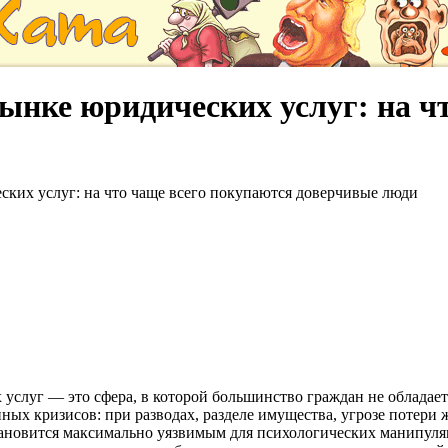
ынке юридических услуг: на ч
ких услуг: на что чаще всего покупаются доверчивые люди
услуг — это сфера, в которой большинство граждан не облада
ых кризисов: при разводах, разделе имущества, угрозе потери 
 становится максимально уязвимым для психологических манипу