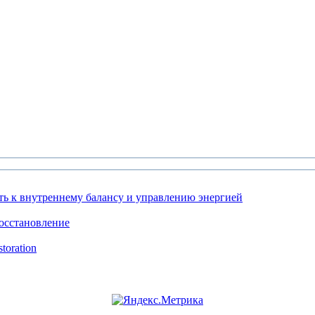
ть к внутреннему балансу и управлению энергией
осстановление
toration