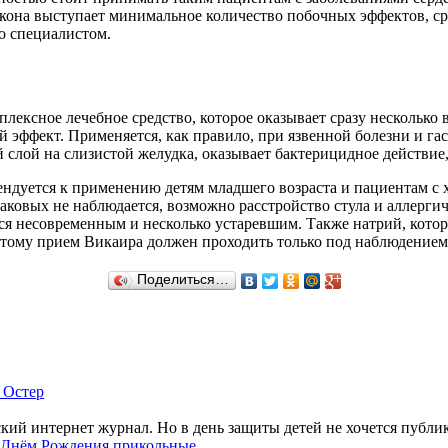
кона выступает минимальное количество побочных эффектов, ср
ко специалистом.
плексное лечебное средство, которое оказывает сразу нескольк
 эффект. Применяется, как правило, при язвенной болезни и гас
 слой на слизистой желудка, оказывает бактерицидное действи
ендуется к применению детям младшего возраста и пациентам с
аковых не наблюдается, возможно расстройство стула и аллерги
ся несовременным и несколько устаревшим. Также натрий, котор
этому прием Викаира должен проходить только под наблюдением 
Поделиться…
 Остер
ий интернет журнал. Но в день защиты детей не хочется публик
 Днём Рождения прикольные