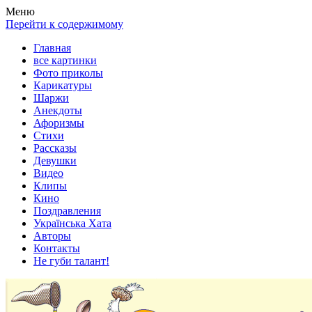
Весела хата — прикольные картинки, смешные истории, клипы
Покажем всем ваши фото приколы, карикатуры, шаржи, стихи, 
Меню
Перейти к содержимому
Главная
все картинки
Фото приколы
Карикатуры
Шаржи
Анекдоты
Афоризмы
Стихи
Рассказы
Девушки
Видео
Клипы
Кино
Поздравления
Українська Хата
Авторы
Контакты
Не губи талант!