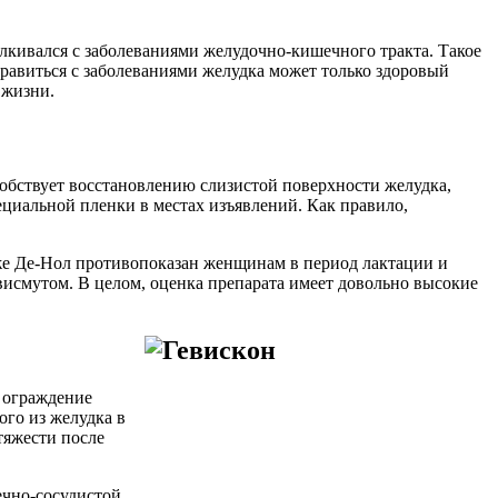
алкивался с заболеваниями желудочно-кишечного тракта. Такое
правиться с заболеваниями желудка может только здоровый
 жизни.
обствует восстановлению слизистой поверхности желудка,
ециальной пленки в местах изъявлений. Как правило,
кже Де-Нол противопоказан женщинам в период лактации и
висмутом. В целом, оценка препарата имеет довольно высокие
 ограждение
ого из желудка в
тяжести после
ечно-сосудистой