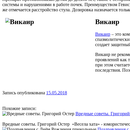
системы и нарушениями в работе почек. Преимуществом Гевис
же отмечается расстройство стула. Дозировка назначается толь
Викаир
Викаир
– это ком
спазмолитический
создает защитный
Викаир не реком
проявлений как т
при этом считает
последствия. По
Запись опубликована
15.05.2018
Похожие записи:
Вредные советы. Григорий
Вредные советы. Григорий Остер «Весела хата» - юмористическ
Поздравления с