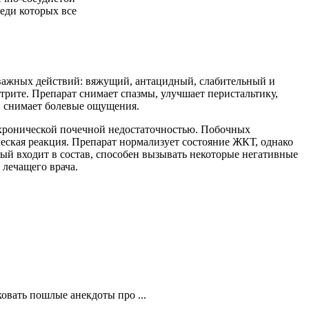
еди которых все
о важных действий: вяжущий, антацидный, слабительный и
трите. Препарат снимает спазмы, улучшает перистальтику,
е, снимает болевые ощущения.
 хронической почечной недостаточностью. Побочных
ческая реакция. Препарат нормализует состояние ЖКТ, однако
ый входит в состав, способен вызывать некоторые негативные
лечащего врача.
овать пошлые анекдоты про ...