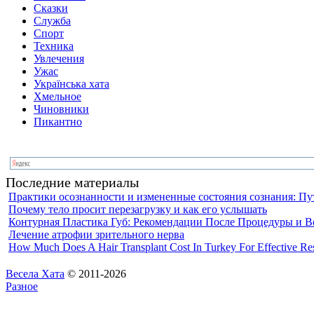
Сказки
Служба
Спорт
Техника
Увлечения
Ужас
Українська хата
Хмельное
Чиновники
Пикантно
Последние материалы
Практики осознанности и измененные состояния сознания: Пу
Почему тело просит перезагрузку и как его услышать
Контурная Пластика Губ: Рекомендации После Процедуры и В
Лечение атрофии зрительного нерва
How Much Does A Hair Transplant Cost In Turkey For Effective Res
Весела Хата
© 2011-2026
Разное