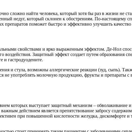
очно сложно найти человека, который хотя бы раз в жизни не ст
аненный недуг, который склонен к обострениям. По-настоящему с
ых препаратов поможет быстро и эффективно улучшить качество
альными свойствами и ярко выраженным эффектом. Де-Нол спос
го воздействия. Защитный эффект создает путем образования сп
те и гастродуодените.
ения и стула, возможны аллергические реакции (зуд, сыпь). Та
тся не употреблять молочную продукцию, фрукты и препараты с 
твием которых выступает защитный механизм – обволакивание и
 важным действием является препятствование забросу содержим
фективен при повышенной кислотности желудка, дискомфорте и 
жностью стоит принимать таким пациентам с заболеваниями серд