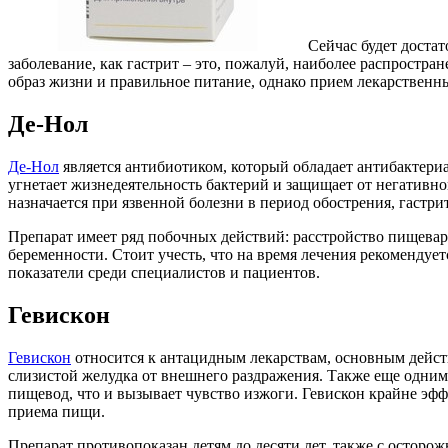
Сейчас будет достат
заболевание, как гастрит – это, пожалуй, наиболее распростр
образ жизни и правильное питание, однако прием лекарственн
Де-Нол
Де-Нол
является антибиотиком, который обладает антибактери
угнетает жизнедеятельность бактерий и защищает от негативно
назначается при язвенной болезни в период обострения, гастри
Препарат имеет ряд побочных действий: расстройство пищевар
беременности. Стоит учесть, что на время лечения рекомендуе
показатели среди специалистов и пациентов.
Гевискон
Гевискон
относится к антацидным лекарствам, основным дейс
слизистой желудка от внешнего раздражения. Также еще одним
пищевод, что и вызывает чувство изжоги. Гевискон крайне эф
приема пищи.
Препарат противопоказан детям до десяти лет, также с осторо