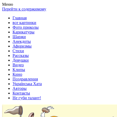
Весела хата — прикольные картинки, смешные истории,
Покажем всем ваши фото приколы, карикатуры, шаржи, стихи,
Меню
клипы!
рассказы, видео и песни!
Перейти к содержимому
Главная
все картинки
Фото приколы
Карикатуры
Шаржи
Анекдоты
Афоризмы
Стихи
Рассказы
Девушки
Видео
Клипы
Кино
Поздравления
Українська Хата
Авторы
Контакты
Не губи талант!