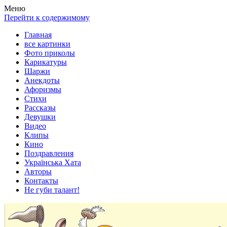
Весела хата — прикольные картинки, смешные истории,
Покажем всем ваши фото приколы, карикатуры, шаржи, стихи,
Меню
клипы!
рассказы, видео и песни!
Перейти к содержимому
Главная
все картинки
Фото приколы
Карикатуры
Шаржи
Анекдоты
Афоризмы
Стихи
Рассказы
Девушки
Видео
Клипы
Кино
Поздравления
Українська Хата
Авторы
Контакты
Не губи талант!