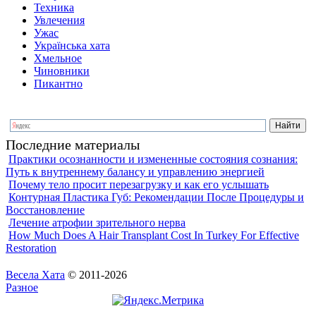
Техника
Увлечения
Ужас
Українська хата
Хмельное
Чиновники
Пикантно
Последние материалы
Практики осознанности и измененные состояния сознания:
Путь к внутреннему балансу и управлению энергией
Почему тело просит перезагрузку и как его услышать
Контурная Пластика Губ: Рекомендации После Процедуры и
Восстановление
Лечение атрофии зрительного нерва
How Much Does A Hair Transplant Cost In Turkey For Effective
Restoration
Весела Хата
© 2011-2026
Разное