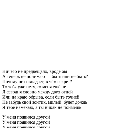
Ничего не предвещало, вроде бы
А теперь не понимаю — быть или не быть?
Почему не совпадает, в чём секрет?
То тебя уже нету, то меня ещё нет
Я сегодня словно между двух огней
Или на краю обрыва, если быть точней
Не забудь свой зонтик, милый, будет дождь
Я тебе намекаю, а ты никак не поймёшь
У меня появился другой
У меня появился другой
У меня появился другой