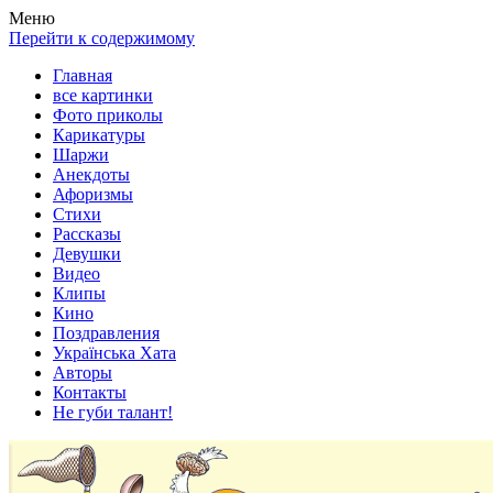
Весела хата — прикольные картинки, смешные истории, клипы
Покажем всем ваши фото приколы, карикатуры, шаржи, стихи, 
Меню
Перейти к содержимому
Главная
все картинки
Фото приколы
Карикатуры
Шаржи
Анекдоты
Афоризмы
Стихи
Рассказы
Девушки
Видео
Клипы
Кино
Поздравления
Українська Хата
Авторы
Контакты
Не губи талант!