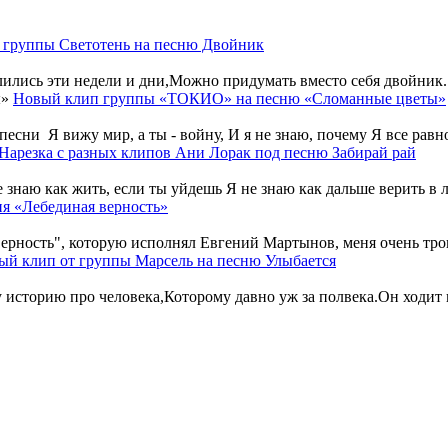
 группы Светотень на песню Двойник
ились эти недели и дни,Можно придумать вместо себя двойник...
Новый клип группы «ТОКИО» на песню «Сломанные цветы»
и Я вижу мир, а ты - войну, И я не знаю, почему Я все равно 
Нарезка с разных клипов Ани Лорак под песню Забирай рай
 знаю как жить, если ты уйдешь Я не знаю как дальше верить в л
ня «Лебединая верность»
ность", которую исполнял Евгений Мартынов, меня очень трогал
ый клип от группы Марсель на песню Улыбается
у историю про человека,Которому давно уж за полвека.Он ходит п