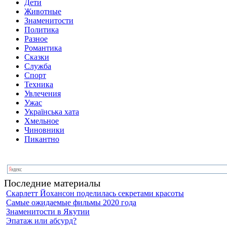
Дети
Животные
Знаменитости
Политика
Разное
Романтика
Сказки
Служба
Спорт
Техника
Увлечения
Ужас
Українська хата
Хмельное
Чиновники
Пикантно
Последние материалы
Скарлетт Йохансон поделилась секретами красоты
Самые ожидаемые фильмы 2020 года
Знаменитости в Якутии
Эпатаж или абсурд?