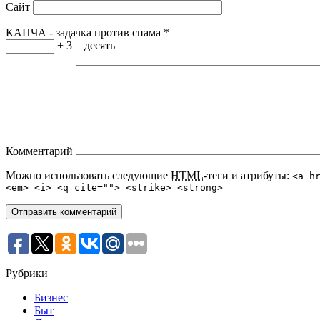
Сайт
КАПЧА - задачка против спама
*
+ 3 = десять
Комментарий
Можно использовать следующие
HTML
-теги и атрибуты:
<a h
<em> <i> <q cite=""> <strike> <strong>
Рубрики
Бизнес
Быт