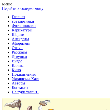
Весела хата — прикольные картинки, смешные истории,
Покажем всем ваши фото приколы, карикатуры, шаржи, стихи,
Меню
клипы!
рассказы, видео и песни!
Перейти к содержимому
Главная
все картинки
Фото приколы
Карикатуры
Шаржи
Анекдоты
Афоризмы
Стихи
Рассказы
Девушки
Видео
Клипы
Кино
Поздравления
Українська Хата
Авторы
Контакты
Не губи талант!