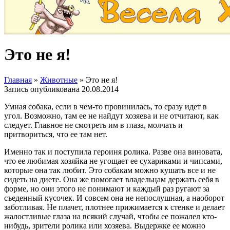
Это не я!
Главная
»
Животные
»
Это не я!
Запись опубликована
20.08.2014
Умная собака, если в чем-то провинилась, то сразу идет в
угол. Возможно, там ее не найдут хозяева и не отчитают, как
следует. Главное не смотреть им в глаза, молчать и
притвориться, что ее там нет.
Именно так и поступила героиня ролика. Разве она виновата,
что ее любимая хозяйка не угощает ее сухариками и чипсами,
которые она так любит. Это собакам можно кушать все и не
сидеть на диете. Она же помогает владельцам держать себя в
форме, но они этого не понимают и каждый раз ругают за
съеденный кусочек. И совсем она не непослушная, а наоборот
заботливая. Не плачет, плотнее прижимается к стенке и делает
жалостливые глаза на всякий случай, чтобы ее пожалел кто-
нибудь, зрители ролика или хозяева. Выдержке ее можно