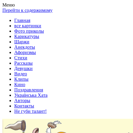
Весела хата — прикольные картинки, смешные истории,
Покажем всем ваши фото приколы, карикатуры, шаржи, стихи,
Меню
клипы!
рассказы, видео и песни!
Перейти к содержимому
Главная
все картинки
Фото приколы
Карикатуры
Шаржи
Анекдоты
Афоризмы
Стихи
Рассказы
Девушки
Видео
Клипы
Кино
Поздравления
Українська Хата
Авторы
Контакты
Не губи талант!