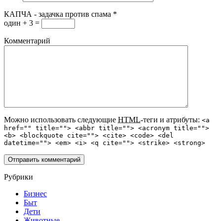
КАПЧА - задачка против спама
*
один + 3 =
Комментарий
Можно использовать следующие
HTML
-теги и атрибуты:
<a
href="" title=""> <abbr title=""> <acronym title="">
<b> <blockquote cite=""> <cite> <code> <del
datetime=""> <em> <i> <q cite=""> <strike> <strong>
Рубрики
Бизнес
Быт
Дети
Животные