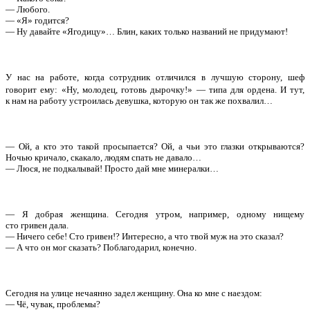
— Любого.
— «Я» годится?
— Ну давайте «Ягодицу»… Блин, каких только названий не придумают!
У нас на работе, когда сотрудник отличился в лучшую сторону, шеф
говорит ему:
«
Ну, молодец, готовь дырочку!» — т
ипа для ордена. И тут,
к нам на работу устроилась девушка, которую он так же похвалил…
— Ой, а кто это такой просыпается? Ой, а чьи это глазки открываются?
Ночью кричало, скакало, людям спать не давало…
— Люся, не подкалывай! Просто дай мне минералки…
— Я добрая женщина. Сегодня утром, например, одному нищему
сто гривен дала.
— Ничего себе! Сто гривен!? Интересно, а что твой муж на это сказал?
— А что он мог сказать? Поблагодарил, конечно.
Сегодня на улице нечаянно задел женщину. Она ко мне с наездом:
— Чё, чувак, проблемы?