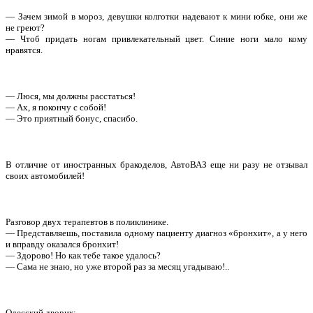
— Зачем зимой в мороз, девушки колготки надевают к мини юбке, они же
не греют?
— Чтоб придать ногам привлекательный цвет. Синие ноги мало кому
нравятся.
— Люся, мы должны расстаться!
— Ах, я покончу с собой!
— Это приятный бонус, спасибо.
В отличие от иностранных бракоделов, АвтоВАЗ еще ни разу не отзывал
своих автомобилей!
Разговор двух терапевтов в поликлинике.
— Представляешь, поставила одному пациенту диагноз «бронхит», а у него
и вправду оказался бронхит!
— Здорово! Но как тебе такое удалось?
— Сама не знаю, но уже второй раз за месяц угадываю!..
Одесский дворик: