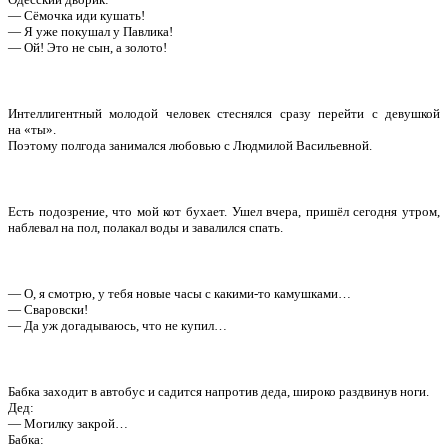
— Сёмочка иди кушать!
— Я уже покушал у Павлика!
— Ой! Это не сын, а золото!
Интеллигентный молодой человек стеснялся сразу перейти с девушкой
на «ты».
Поэтому полгода занимался любовью с Людмилой Васильевной.
Есть подозрение, что мой кот бухает. Ушел вчера, пришёл сегодня утром,
наблевал на пол, полакал воды и завалился спать.
— О, я смотрю, у тебя новые часы с какими-то камушками…
— Сваровски!
— Да уж догадываюсь, что не купил…
Бабка заходит в автобус и садится напротив деда, широко раздвинув ноги.
Дед:
— Могилку закрой…
Бабка: