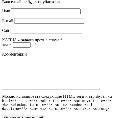
Ваш e-mail не будет опубликован.
Имя
E-mail
Сайт
КАПЧА - задачка против спама
*
два −
= 1
Комментарий
Можно использовать следующие
HTML
-теги и атрибуты:
<a
href="" title=""> <abbr title=""> <acronym title="">
<b> <blockquote cite=""> <cite> <code> <del
datetime=""> <em> <i> <q cite=""> <strike> <strong>