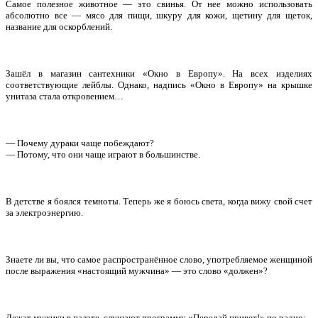
Самое полезное животное — это свинья. От нее можно использовать
абсолютно все — мясо для пищи, шкуру для кожи, щетину для щеток,
название для оскорблений.
Зашёл в магазин сантехники «Окно в Европу». На всех изделиях
соответствующие лейблы. Однако, надпись «Окно в Европу» на крышке
унитаза стала откровением…
— Почему дураки чаще побеждают?
— Потому, что они чаще играют в большинстве.
В детстве я боялся темноты. Теперь же я боюсь света, когда вижу свой счет
за электроэнергию.
Знаете ли вы, что самое распространённое слово, употребляемое женщиной
после выражения «настоящий мужчина» — это слово «должен»?
Лежат мужики в палате, слушают программу «Передай привет!» по радио: