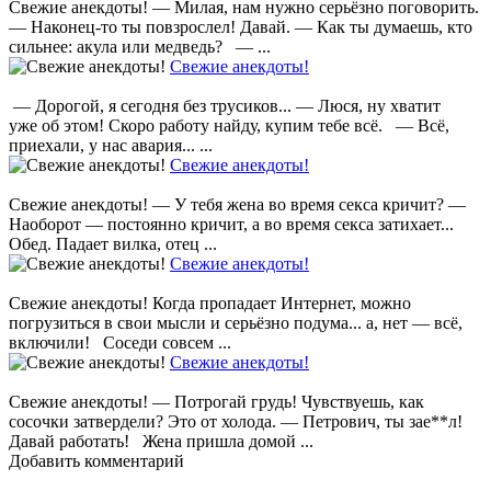
Свежие анекдоты! — Милая, нам нужно серьёзно поговорить.
— Наконец-то ты повзрослел! Давай. — Как ты думаешь, кто
сильнее: акула или медведь? — ...
Свежие анекдоты!
— Дорогой, я сегодня без трусиков... — Люся, ну хватит
уже об этом! Скоро работу найду, купим тебе всё. — Всё,
приехали, у нас авария... ...
Свежие анекдоты!
Свежие анекдоты! — У тебя жена во время секса кричит? —
Наоборот — постоянно кричит, а во время секса затихает...
Обед. Падает вилка, отец ...
Свежие анекдоты!
Свежие анекдоты! Когда пропадает Интернет, можно
погрузиться в свои мысли и серьёзно подума... а, нет — всё,
включили! Соседи совсем ...
Свежие анекдоты!
Свежие анекдоты! — Потрогай грудь! Чувствуешь, как
сосочки затвердели? Это от холода. — Петрович, ты зае**л!
Давай работать! Жена пришла домой ...
Добавить комментарий