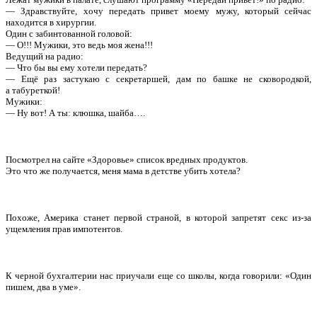
— Здравствуйте, хочу передать привет моему мужу, который сейчас
находится в хирургии.
Один с забинтованной головой:
— О!!! Мужики, это ведь моя жена!!!
Ведущий на радио:
— Что бы вы ему хотели передать?
— Ещё раз застукаю с секретаршей, дам по башке не сковородкой,
а табуреткой!
Мужики:
— Ну вот! А ты: клюшка, шайба….
Посмотрел на сайте «Здоровье» список вредных продуктов.
Это что же получается, меня мама в детстве убить хотела?
Похоже, Америка станет первой страной, в которой запретят секс из-за
ущемления прав импотентов.
К черной бухгалтерии нас приучали еще со школы, когда говорили: «Один
пишем, два в уме».