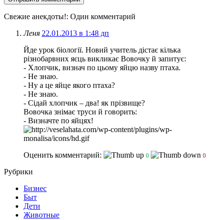
Свежие анекдоты!
: Один комментарий
Леня
22.01.2013 в 1:48 дп
Йде урок біології. Новий учитель дістає кілька
різнобарвних яєць викликає Вовочку й запитує:
- Хлопчик, визнач по цьому яйцю назву птаха.
- Не знаю.
- Ну а це яйце якого птаха?
- Не знаю.
- Сідай хлопчик – два! як прізвище?
Вовочка знімає труси й говорить:
- Визначте по яйцях!
Оценить комментарий:
0
0
Рубрики
Бизнес
Быт
Дети
Животные