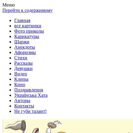
Весела хата — прикольные картинки, смешные истории,
Покажем всем ваши фото приколы, карикатуры, шаржи, стихи,
Меню
клипы!
рассказы, видео и песни!
Перейти к содержимому
Главная
все картинки
Фото приколы
Карикатуры
Шаржи
Анекдоты
Афоризмы
Стихи
Рассказы
Девушки
Видео
Клипы
Кино
Поздравления
Українська Хата
Авторы
Контакты
Не губи талант!